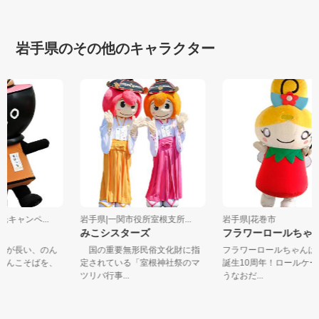
岩手県のその他のキャラクター
光キャンペ...
岩手県|一関市役所室根支所...
岩手県|花巻市
みこシスターズ
フラワーロールちゃ
に気が長い、のん
国の重要無形民俗文化財に指
フラワーロールちゃん
。わんこそばを、
定されている「室根神社祭のマ
誕生10周年！ロールケ
ツリバ行事...
うなおだ...