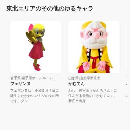
東北エリアのその他のゆるキャラ
岩手県|岩手県ボールルーム...
山形県|山形県新庄市
岩手
フェザンヌ
かむてん
ハ
フェザンヌは、令和５月４日に
わし、神室山（かむろさん）に
「
誕生したかわいいキジの女の子
住んどる天狗の「かむてん」。
幸
です。ダン...
新庄市出身...
ス）