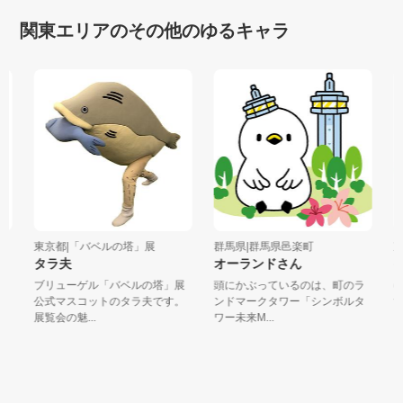
関東エリアのその他のゆるキャラ
東京都|「バベルの塔」展
群馬県|群馬県邑楽町
東
タラ夫
オーランドさん
ゆ
ブリューゲル「バベルの塔」展
頭にかぶっているのは、町のラ
ゆ
公式マスコットのタラ夫です。
ンドマークタワー「シンボルタ
す
展覧会の魅...
ワー未来M...