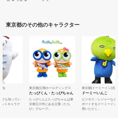
東京都のその他のキャラクター
etty
東京都|立飛ホールディングス
東京都|ドーミーイン(共立
君
たっぴくん・たっぴちゃん
ドーミーいんこ
なんでも知ってい
たっぴくんとたっぴちゃんは東
ビジネス・レジャーな
マスコットキャラク
京都立川市にある立飛（たち
ポートするドーミーイ
ひ）グループ...
用いただく...