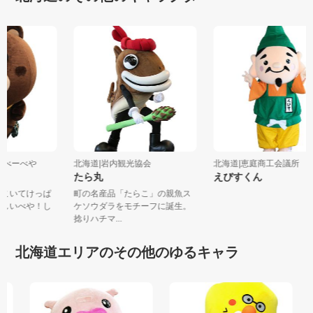
弁やべーべや
北海道|岩内観光協会
北海道|恵庭商工会議所
たら丸
えびすくん
ゃきこいてけっぱ
町の名産品「たらこ」の親魚ス
て欲しいべや！し
ケソウダラをモチーフに誕生。
捻りハチマ...
北海道エリアのその他のゆるキャラ