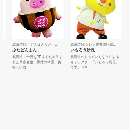
北海道|ぶたどんまんサポー...
北海道|ホクレン農業協同組...
北
ぶたどんまん
いもろう所長
し
北海道・十勝をPRするため生ま
北海道のじゃがいもをＰＲする
「
れた帯広名物・豚丼の精霊。美
キャラクター「いもろう所長」
を
味しい食...
です。８０...
ル