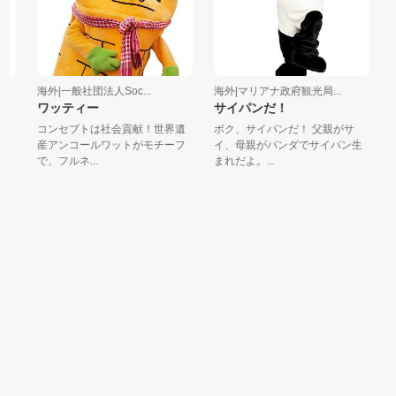
海外|一般社団法人Soc...
海外|マリアナ政府観光局...
海
ラ
ワッティー
サイパンだ！
コンセプトは社会貢献！世界遺
ボク、サイパンだ！ 父親がサ
す
産アンコールワットがモチーフ
イ、母親がパンダでサイパン生
湾
ー
で、フルネ...
まれだよ。...
島