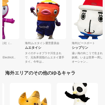
公社（...
海外|ムエタイシ運営委員会
海外|ピースボート
ムエタイシ
シップリン
タイのチャオプラヤ川生まれ
遠い海の向こうで生まれ
 Electricit...
で、元魚界屈指のムエタイ選手
妖精。いまは世界一周し
タイ。今年は...
オーシャン...
海外エリアのその他のゆるキャラ