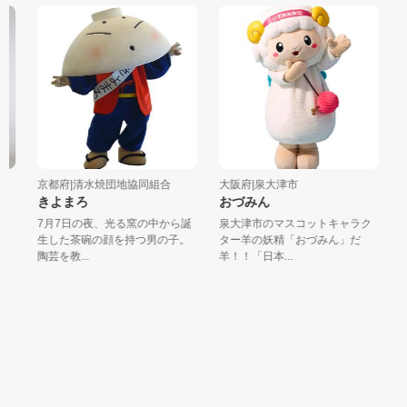
京都府|清水焼団地協同組合
大阪府|泉大津市
大
きよまろ
おづみん
モ
7月7日の夜、光る窯の中から誕
泉大津市のマスコットキャラク
大
生した茶碗の顔を持つ男の子。
ター羊の妖精「おづみん」だ
病
陶芸を教...
羊！！「日本...
い