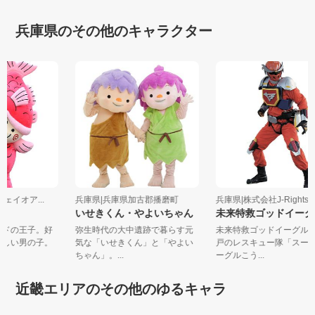
兵庫県のその他のキャラクター
ウェイオア...
兵庫県|兵庫県加古郡播磨町
兵庫県|株式会社J-Right
いせきくん・やよいちゃん
未来特救ゴッドイー
ランドの王子。好
弥生時代の大中遺跡で暮らす元
未来特救ゴッドイーグ
やさしい男の子。
気な「いせきくん」と「やよい
戸のレスキュー隊「ス
ちゃん」。...
ーグルこう...
近畿エリアのその他のゆるキャラ