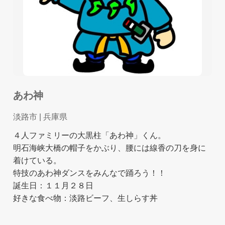
あわ神
淡路市
| 兵庫県
４人ファミリーの大黒柱「あわ神」くん。
明石海峡大橋の帽子をかぶり、腰には線香の刀を身に
着けている。
特技のあわ神ダンスをみんなで踊ろう！！
誕生日：１１月２８日
好きな食べ物：淡路ビーフ、生しらす丼