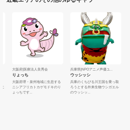
大阪府|医療法人良秀会
兵庫県|NPOアニメ声優ユ...
三
りょっち
ウッシッシ
ゆ
大阪府堺・泉州地域に生息する
兵庫のくちびる川王国を乗っ取
う
に
ニシアフリカトカゲモドキのり
ろうとする外来生物ウシガエル
子
ょっちです...
のウッシッ...
「