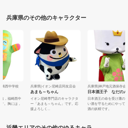
兵庫県のその他のキャラクター
立福崎西中学校
兵庫県|イオン尼崎店同友店会
兵庫県|神戸地元酒保存
ー
あまも～ちゃん
日本酒王子 なだの
ー」は，福崎西中
イオン尼崎専門店のキャラクタ
日本酒王の命を受け灘
ルです。胸には，
ー「あまも～ちゃん」です。応
い酒を守るためにやっ
援よろしく...
酒の妖精です。
近畿エリアのその他のゆるキャラ