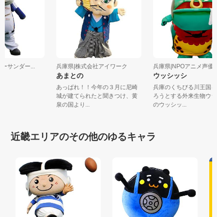
ルーサンダー...
兵庫県|株式会社アイワーク
兵庫県|NPOアニメ声優ユ
あまとの
ウッシッシ
あっぱれ！！今年の３月に尼崎
兵庫のくちびる川王国
城が建てられたと聞きつけ、黄
ろうとする外来生物ウ
泉の国より...
のウッシッ...
近畿エリアのその他のゆるキャラ