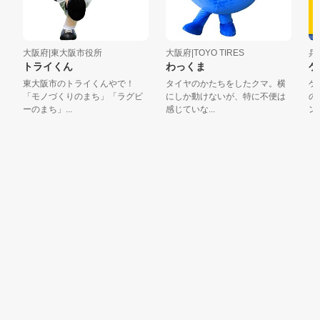
大阪府|東大阪市役所
大阪府|TOYO TIRES
兵庫
トライくん
わっくま
ケ
東大阪市のトライくんやで！
タイヤのかたちをしたクマ。横
ケン
「モノづくりのまち」「ラグビ
にしか動けないが、特に不便は
の「
ーのまち」...
感じていな...
ンミン