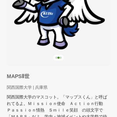
MAPSⅡ世
関西国際大学
| 兵庫県
関西国際大学のマスコット。「マップスくん」と呼ば
れてるよ。Ｍｉｓｓｉｏｎ使命 Ａｃｔｉｏｎ行動
Ｐａｓｓｉｏｎ情熱 Ｓｍｉｌｅ笑顔 の頭文字で
「ＭＡＰＳ」だよ。学内・地域イベントや大学祭で待