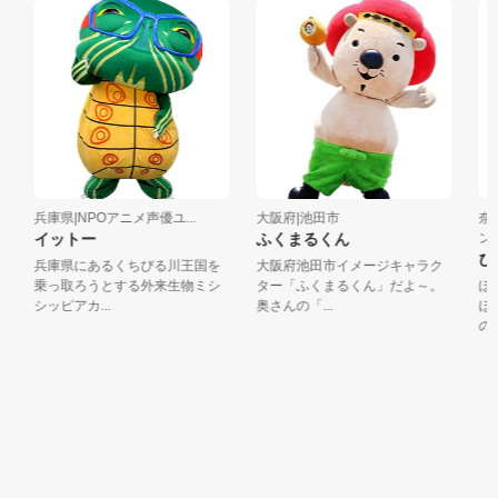
兵庫県|NPOアニメ声優ユ...
大阪府|池田市
奈良
イットー
ふくまるくん
ン
ぴ
兵庫県にあるくちびる川王国を
大阪府池田市イメージキャラク
乗っ取ろうとする外来生物ミシ
ター「ふくまるくん」だよ～。
ぼく
シッピアカ...
奥さんの「...
ほや
のシン