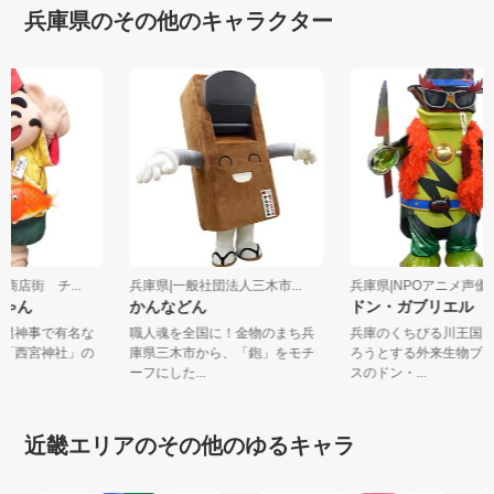
兵庫県のその他のキャラクター
央商店街 チ...
兵庫県|一般社団法人三木市...
兵庫県|NPOアニメ声優ユ
ちゃん
かんなどん
ドン・ガブリエル
福男神事で有名な
職人魂を全国に！金物のまち兵
兵庫のくちびる川王国
社「西宮神社」の
庫県三木市から、「鉋」をモチ
ろうとする外来生物ブ
ーフにした...
スのドン・...
近畿エリアのその他のゆるキャラ