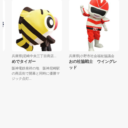
兵庫県|尼崎中央三丁目商店...
兵庫県|小野市社会福祉協議会
兵
めでタイガー
おの社協戦士 ウイングレ
未
ッド
ル
阪神電鉄発祥の地 阪神尼崎駅
未
気
の商店街で開幕と同時に優勝マ
戸
ジック点灯...
ー