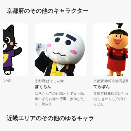
京都府のその他のキャラクター
社FUNZ
京都府|ぱそこん寺
京都府|寺町京極商店
ん
ぽくちん
てらぼん
ぱそこん寺の住職として日々精
寺町京極商店街にとっ
進中ぽくお寺の行事に参加した
(ざしきわらし)的存在
り、御朱印...
らぼん...
近畿エリアのその他のゆるキャラ