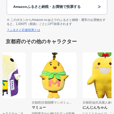
>
Amazonふるさと納税・お買物で投票する
※ このボタンからAmazon.co.jp上でのふるさと納税・通常のお買物をす
ると、1,000円（税抜）ごとに1PT加算されます
？ふるさと応援投票とは
京都府のその他のキャラクター
都府
京都府|京都国際マンガミュ...
京都府|金氏高麗人
マミュー
にんじんちゃん
式キャラクター「ま
頭部後方から伸びるマンガ作画
にんじんちゃんは、