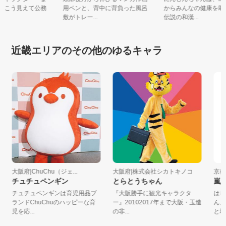
す。こう見えて公務
用ペンと、背中に背負った風呂
からみんなの健康を
.
敷がトレー...
伝説の和漢...
近畿エリアのその他のゆるキャラ
大阪府|ChuChu（ジェ...
大阪府|株式会社シカトキノコ
京都府
チュチュペンギン
とらとうちゃん
嵐花
チュチュペンギンは育児用品ブ
『大阪勝手に観光キャラクタ
はじめ
ランドChuChuのハッピーな育
ー』20102017年まで大阪・玉造
ん」（
児を応...
の非...
と地域の