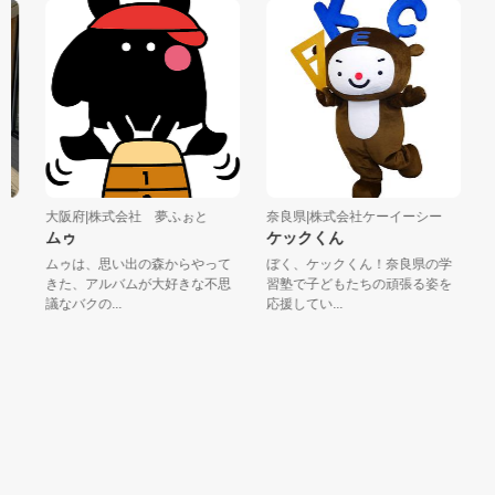
大阪府|株式会社 夢ふぉと
奈良県|株式会社ケーイーシー
大
ムゥ
ケックくん
ま
ムゥは、思い出の森からやって
ぼく、ケックくん！奈良県の学
商
きた、アルバムが大好きな不思
習塾で子どもたちの頑張る姿を
様
議なバクの...
応援してい...
ール