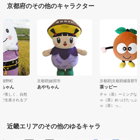
京都府のその他のキャラクター
府与謝野町
京都府|綾部市
京都府|京都府綴喜郡
いちゃん
あやちゃん
茶ッピー
空」が美しく、自然
チャ（茶）ーミング
野町で生産されるブ
ゃ（茶）めっけたっ
ゃ（茶）っ...
近畿エリアのその他のゆるキャラ