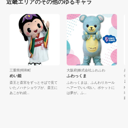
近畿エリアのその他のゆるキャラ
三重県|明和町
大阪府|株式会社ふわふわ
兵庫
めい姫
ふわっくま
会
ま
斎王と斎宮をずっとそばで見て
ふわっくまは、ふんわりカール
いたノハナショウブが、斎王に
ヘアーでいい匂い。ポケットに
NH
あこがれ続...
は夢が。ふ...
場し
藤又兵