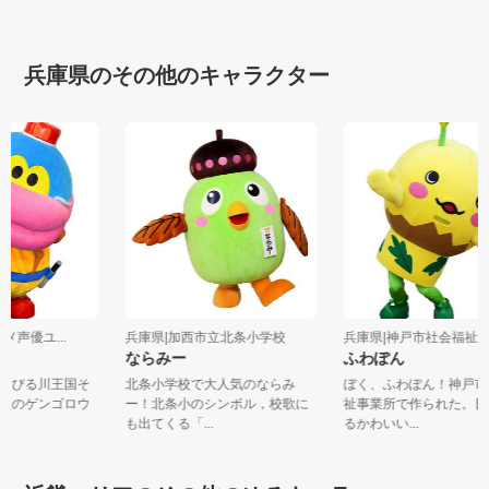
兵庫県のその他のキャラクター
ニメ声優ユ...
兵庫県|加西市立北条小学校
兵庫県|神戸市社会福
ならみー
ふわぽん
くちびる川王国そ
北条小学校で大人気のならみ
ぼく、ふわぽん！神戸
警官のゲンゴロウ
ー！北条小のシンボル，校歌に
祉事業所で作られた。
も出てくる「...
るかわいい...