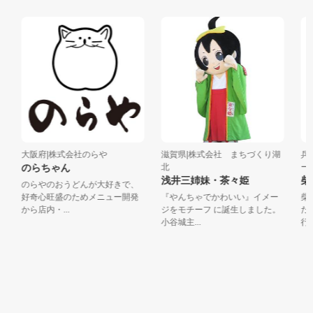
大阪府|株式会社のらや
滋賀県|株式会社 まちづくり湖
兵庫
のらちゃん
北
ー
浅井三姉妹・茶々姫
柴
のらやのおうどんが大好きで、
好奇心旺盛のためメニュー開発
『やんちゃでかわいい』イメー
柴右
から店内・...
ジをモチーフ に誕生しました。
たず
小谷城主...
行の旅