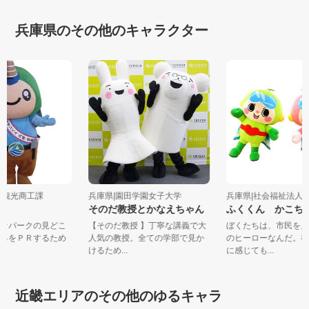
兵庫県のその他のキャラクター
美町観光商工課
兵庫県|園田学園女子大学
兵庫県|社会福祉法人 
ん
そのだ教授とかなえちゃん
ふくくん かこ
ジオパークの見どこ
【そのだ教授 】丁寧な講義で大
ぼくたちは、市民を
ころをＰＲするため
人気の教授。全ての学部で見か
のヒーローなんだ。
.
けるため...
に感じても...
近畿エリアのその他のゆるキャラ