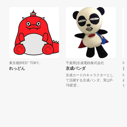
東京都|RED° TOKY...
千葉県|京成電鉄株式会社
埼玉
れっどん
京成パンダ
ジ
京成カードのキャラクターとし
埼玉
て活躍する京成パンダ。実はP-
会の
78星雲...
す。商