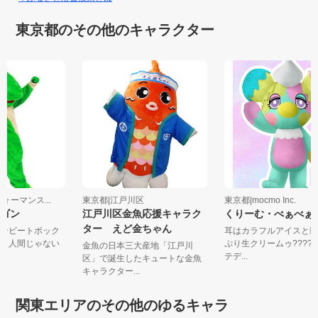
東京都のその他のキャラクター
フォーマンス...
東京都|江戸川区
東京都|mocmo Inc.
ラゴン
江戸川区金魚応援キャラク
くりーむ・べぁべ
ター えど金ちゃん
マンビートボック
耳はカラフルアイスと
た！人間じゃない
ぷり生クリームゥ???
金魚の日本三大産地「江戸川
テデ...
区」で誕生したキュートな金魚
キャラクター...
関東エリアのその他のゆるキャラ