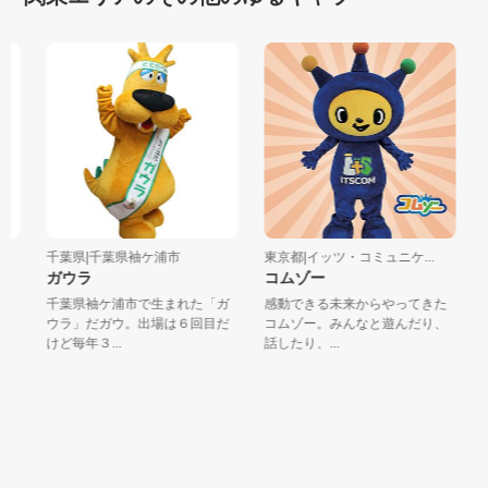
千葉県|千葉県袖ケ浦市
東京都|イッツ・コミュニケ...
千
ガウラ
コムゾー
ふ
千葉県袖ケ浦市で生まれた「ガ
感動できる未来からやってきた
（
ウラ」だガウ。出場は６回目だ
コムゾー。みんなと遊んだり、
ャ
けど毎年３...
話したり、...
建築