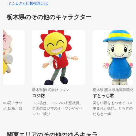
？ふるさと応援投票とは
栃木県のその他のキャラクター
市
栃木県|株式会社コジマ
栃木県|栃木県地球温暖化防
コジ坊
すとっち君
都宮市の花「サツ
コジ坊は、コジマの中堅社員。
美しい森をもつオイコ
フにした妖精。自
全国のコジマのオープンやイベ
生まれた妖精。とちぎ
ントに飛び...
たちと一緒...
関東エリアのその他のゆるキャラ