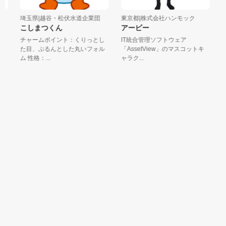
埼玉県|越谷・松伏水道企業団
東京都|株式会社ハンモック
東
こしまつくん
アービー
か
チャームポイント：くりっとし
IT統合管理ソフトウェア
平
た目、ぷるんとした丸いフォル
「AssetView」のマスコットキ
宙
ム 性格：...
ャラク...
コッ