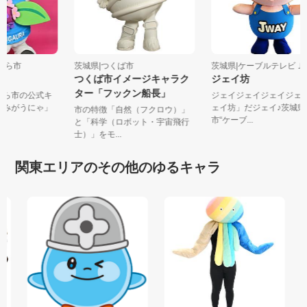
がうら市
茨城県|つくば市
茨城県|ケーブルテレビ
にゃ
つくば市イメージキャラク
ジェイ坊
ター「フックン船長」
がうら市の公式キ
ジェイジェイジェイジ
かすみがうにゃ」
ェイ坊」だジェイ♪茨城
市の特徴「自然（フクロウ）」
市“ケーブ...
と「科学（ロボット・宇宙飛行
士）」をモ...
関東エリアのその他のゆるキャラ