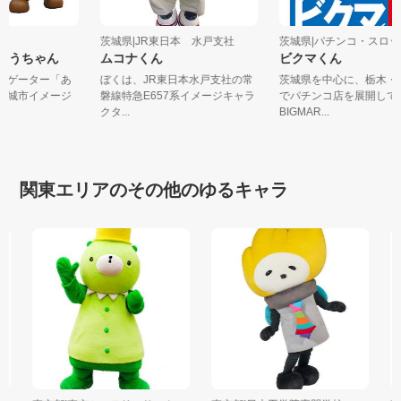
城市
茨城県|JR東日本 水戸支社
茨城県|パチンコ・スロッ
・こうちゃん
ムコナくん
ビクマくん
ナビゲーター「あ
ぼくは、JR東日本水戸支社の常
茨城県を中心に、栃木
北茨城市イメージ
磐線特急E657系イメージキャラ
でパチンコ店を展開し
クタ...
BIGMAR...
関東エリアのその他のゆるキャラ