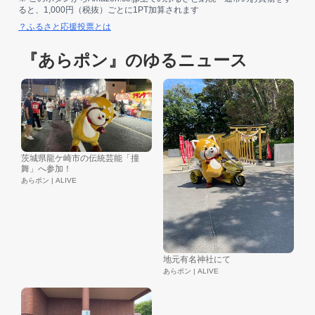
ると、1,000円（税抜）ごとに1PT加算されます
？ふるさと応援投票とは
『あらポン』のゆるニュース
茨城県龍ケ崎市の伝統芸能「撞
舞」へ参加！
あらポン | ALIVE
地元有名神社にて
あらポン | ALIVE