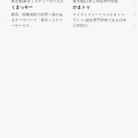
東京都|東京ミステリーサーカス
東京都|日本工学院専門学校
東京
くまっキー
かまトゥ
そ
新宿・歌舞伎町の世界一謎があ
ナイストゥミートゥ☆かまトゥ
絶滅
るテーマパーク「東京ミステリ
でトゥ♪総合専門学校である日本
ンギ
ーサーカス...
工学院の...
村の村