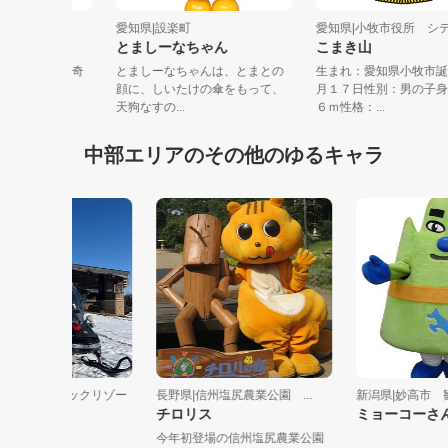
非営利活動法人...
愛知県|設楽町
愛知県|小牧市役所 シ
うくん
とましーなちゃん
こまき山
、趣味は釣り。好奇
とましーなちゃんは、とまとの
生まれ：愛知県小牧
「ＮＰＯゆめじろ
顔に、しいたけの傘をもって、
月１７日性別：男の
...
天狗なすの...
６ｍ性格：...
中部エリアのその他のゆるキャラ
ルペンブリックリゾー
長野県|信州塩尻農業公園 ...
新潟県|妙高市 観光
チロリス
ミョーコーさん
パンサー
今年初登場の信州塩尻農業公園