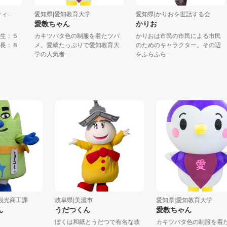
ティ...
愛知県|愛知教育大学
愛知県|かりおを世話する会
愛教ちゃん
かりお
市誕生：５
カキツバタ色の制服を着たツバ
かりおは市民の市民による市
子身長：８
メ。愛嬌たっぷりで愛知教育大
のためのキャラクター。その
学の人気者...
をふらふら...
商工課
岐阜県|美濃市
愛知県|愛知教育大学
うだつくん
愛教ちゃん
ぼくは和紙とうだつで有名な岐
カキツバタ色の制服を着たツ