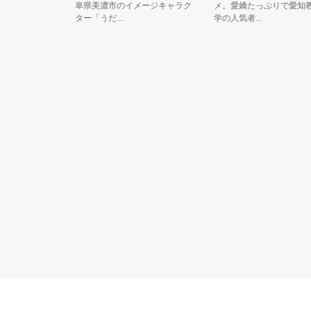
阜県美濃市のイメージキャラク
メ。愛嬌たっぷりで愛知教育
ター「うだ...
学の人気者...