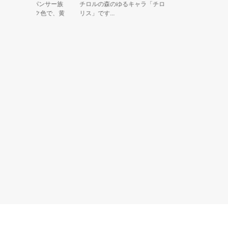
わる幻のパンサー族
チロルの森のゆるキャラ「チロ
 全身ピンク色で、黄
リス」です...