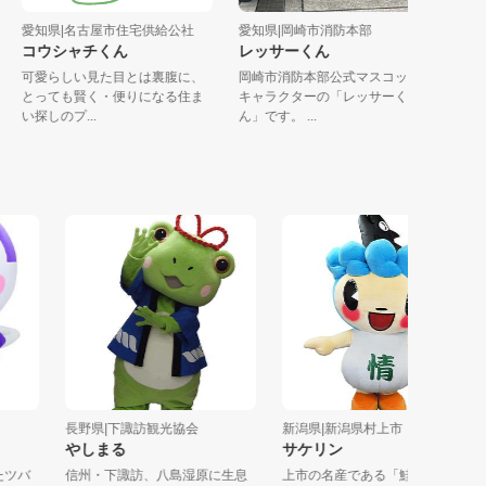
愛知県|名古屋市住宅供給公社
愛知県|岡崎市消防本部
コウシャチくん
レッサーくん
民
可愛らしい見た目とは裏腹に、
岡崎市消防本部公式マスコット
辺
とっても賢く・便りになる住ま
キャラクターの「レッサーく
い探しのプ...
ん」です。 ...
長野県|下諏訪観光協会
新潟県|新潟県村上市
長
やしまる
サケリン
バ
信州・下諏訪、八島湿原に生息
上市の名産である「鮭」「地