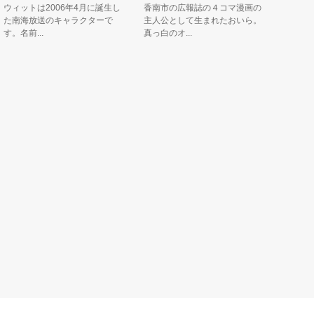
ィットは2006年4月に誕生し
香南市の広報誌の４コマ漫画の
地元高知と
南海放送のキャラクターで
主人公として生まれたおいら。
る小学１年
名前...
真っ白のオ...
親の影響で..