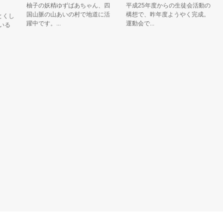
柚子の妖精ゆずばあちゃん、四
平成25年度からの生徒会活動の
ウ
国山脈の山あいの村で地道に活
構想で、昨年度ようやく完成。
た
し
躍中です。...
運動会で...
す。