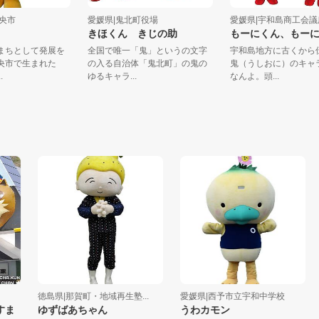
四国中央市
愛媛県|鬼北町役場
愛媛県|宇和島商工
ゅ～
きほくん きじの助
もーにくん、も
紙のまちとして発展を
全国で唯一「鬼」というの文字
宇和島地方に古く
国中央市で生まれた
の入る自治体「鬼北町」の鬼の
鬼（うしおに）の
～...
ゆるキャラ...
なんよ。頭...
徳島県|那賀町・地域再生塾...
愛媛県|西予市立宇和中学校
愛
ゆずばあちゃん
うわカモン
ウ