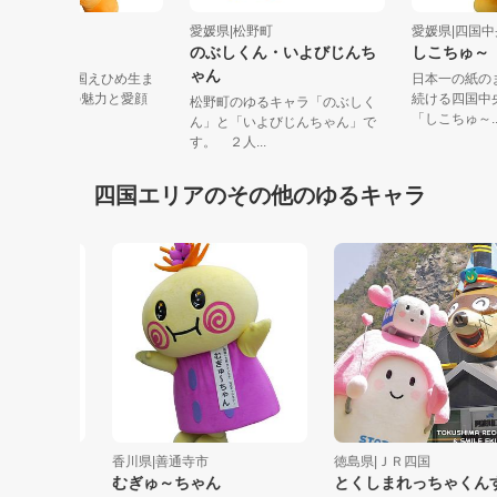
愛媛県|愛媛県
愛媛県|松野町
愛媛県|
みきゃん
のぶしくん・いよびじんち
しこち
ゃん
みきゃんは柑橘王国えひめ生ま
日本一の
れなんよ～♪愛媛の魅力と愛顔
続ける四
松野町のゆるキャラ「のぶしく
（えがお）...
「しこちゅ
ん」と「いよびじんちゃん」で
す。 ２人...
四国エリアのその他のゆるキャラ
香川県|善通寺市
徳島県|ＪＲ四国
むぎゅ～ちゃん
とくしまれっちゃくんすま