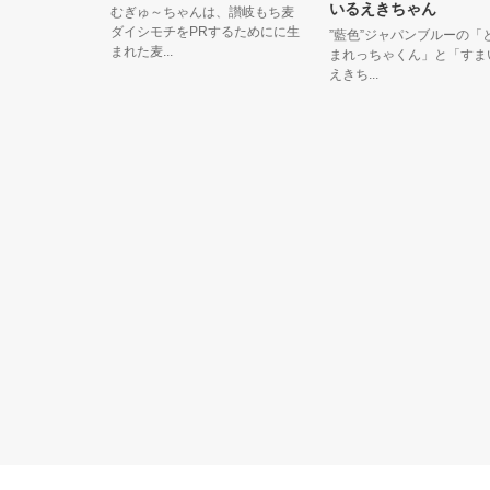
いるえきちゃん
むぎゅ～ちゃんは、讃岐もち麦
ダイシモチをPRするためにに生
”藍色”ジャパンブルーの「とく
まれた麦...
まれっちゃくん」と「すまいる
えきち...