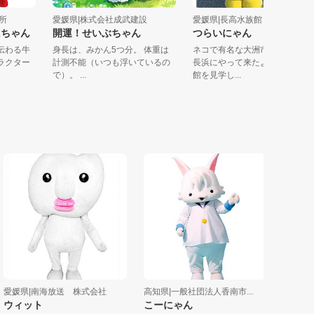
会議所
愛媛県|株式会社成武建設
愛媛県|長高水族館
ーにちゃん
開運！せいぶちゃん
つらいにゃん
から伝わる牛
身長は、みかん5つ分。 体重は
ネコで有名な大洲市青島か
キャラクター
計測不能（いつも浮いているの
長浜にやって来たよ。長高
で）。 ...
館を見学し...
媛県|南海放送 株式会社
高知県|一般社団法人香南市...
高知県|(一
ィット
こーにゃん
まもるく