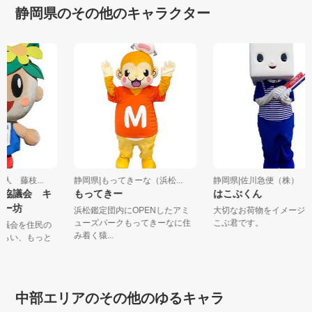
静岡県のその他のキャラクター
法人 藤枝...
静岡県|もってきーな（浜松...
静岡県|佐川急便（株）
祉協議会 キ
もってきー
はこぶくん
キー坊
浜松鑑定団内にOPENしたアミ
大切なお荷物をイメージ
ューズパークもってきーなに住
こぶ君です。
協議会を住民の
み着く猿...
もらい、もっと
中部エリアのその他のゆるキャラ