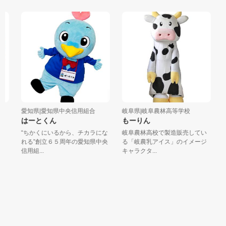
愛知県|愛知県中央信用組合
岐阜県|岐阜農林高等学校
長
はーとくん
もーりん
も
チ
“ちかくにいるから、チカラにな
岐阜農林高校で製造販売してい
元
ツ
れる”創立６５周年の愛知県中央
る「岐農乳アイス」のイメージ
も
信用組...
キャラクタ...
会