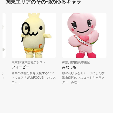
関東エリアのその他のゆるキャラ
東京都|株式会社アシスト
神奈川県|横浜市南区
東
フォービー
みなっち
あ
企業の情報分析を支援するソフ
桜の花びらをモチーフにした横
ツ
トウェア「WebFOCUS」のマス
浜市南区のマスコットキャラク
日
コッ...
ター「みな...
れ
灯