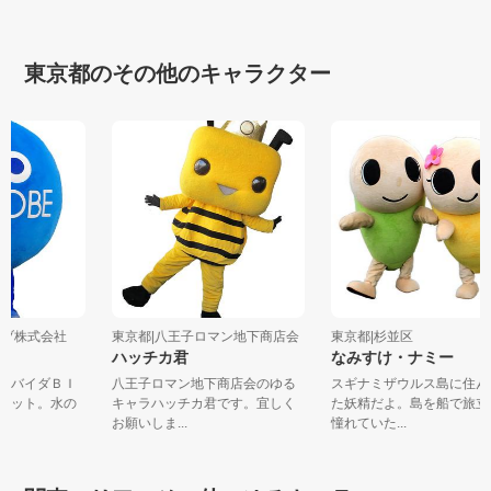
東京都のその他のキャラクター
ローブ株式会社
東京都|八王子ロマン地下商店会
東京都|杉並区
ハッチカ君
なみすけ・ナミー
プロバイダＢＩ
八王子ロマン地下商店会のゆる
スギナミザウルス島に住
スコット。水の
キャラハッチカ君です。宜しく
た妖精だよ。島を船で旅
お願いしま...
憧れていた...