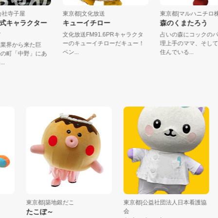
株式会社寺子屋
東京都|文化放送
東京都|マルハニ
く公式キャラクター
キューイチロー
森のくまたろ
ゃん》
文化放送FM91.6PRキャラクタ
占いの森にコック
ーのキューイチローだキュー！
理上手のママ、そ
ル系業界から来た巨
ペン...
住んでいる...
カルの町「中野」にあ
事...
東京都|築地銀だこ
東京都|公益社団法人日本看護協
東
たこぼ～
会
ふ