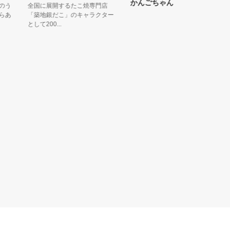
かんごちゃん
全国に展開するたこ焼専門店
ふ
「築地銀だこ」のキャラクター
ゃ
として200...
ボ