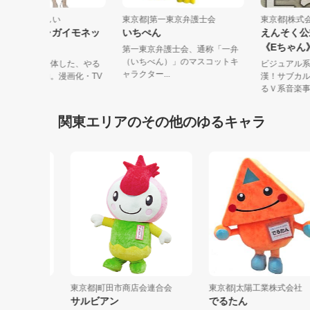
東京都|小学館らしい
東京都|第一東京弁護士会
東京都|
ネッコロ／ジャガイモネッ
いちぺん
えんそ
コロ
《Eち
第一東京弁護士会、通称「一弁
（いちべん）」のマスコットキ
ネコと根っこが合体した、やる
ビジュア
ャラクター...
気の無い謎の生物。漫画化・TV
漢！サブ
化・グッ...
るＶ系音楽
関東エリアのその他のゆるキャラ
・...
東京都|町田市商店会連合会
東京都|太陽工業株式会社
サルビアン
でるたん