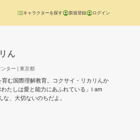
キャラクターを探す
新規登録
ログイン
リん
センター
| 東京都
を育む国際理解教育。コクサイ・リカリんか
Cわたしは愛と能力にあふれている」I am
ble!みんな、大切ないのちだよ。