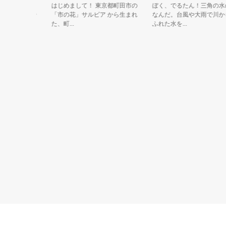
に舞い降
はじめまして！ 東京都町田市の
ぼく、でるたん！三角の水のう
 文化祭や
「市の花」サルビア から生まれ
なんだ。台風や大雨で川からあ
た、町...
ふれた水を...