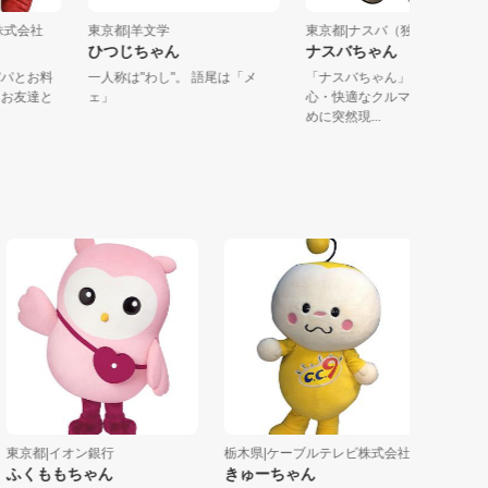
チロ株式会社
東京都|羊文学
東京都|ナスバ（独立行政法.
う
ひつじちゃん
ナスバちゃん
のパパとお料
一人称は"わし"。 語尾は「メ
「ナスバちゃん」は、安全
してお友達と
ェ」
心・快適なクルマ社会を作
めに突然現...
京都|イオン銀行
栃木県|ケーブルテレビ株式会社
東京都|コウ
くももちゃん
きゅーちゃん
こうちゃ