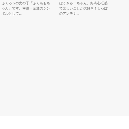
くろうの女の子「ふくももち
ぼくきゅーちゃん。好奇心旺盛
船に乗って
ん」です。幸運・金運のシン
で楽しいことが大好き！しっぽ
イケ・シッ
ルとして...
のアンテナ...
「こう...