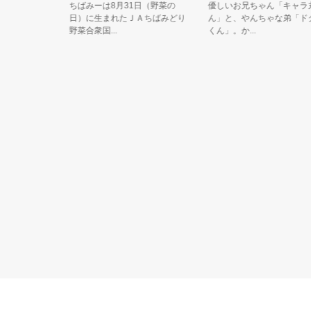
ーンの
ちばみーは8月31日（野菜の
優しいお兄ちゃん「キャラ丸く
子。「サ
日）に生まれたＪＡちばみどり
ん」と、やんちゃな弟「ドク丸
野菜合衆国...
くん」。か...