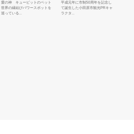
の神 キューピットのペット
平成元年に市制50周年を記念し
ボランティ
界の縁結びパワースポットを
て誕生した小田原市観光PRキャ
ー星生まれ
ている...
ラクタ...
離れた地球..