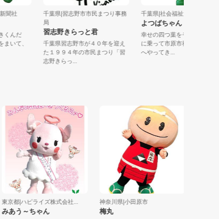
社地域新聞社
千葉県|習志野市市民まつり事務
千葉県|社会福祉法人 市原
局
よつばちゃん
習志野きらっと君
ちいきくんだ
幸せの四つ葉をモチーフ
の種をまいて、
千葉県習志野市が４０年を迎え
に乗って市原市社会福祉
た１９９４年の市民まつり「習
へやってき...
志野きらっ...
都|ハピライズ株式会社...
神奈川県|小田原市
群馬県|NE
あう～ちゃん
梅丸
きずなち