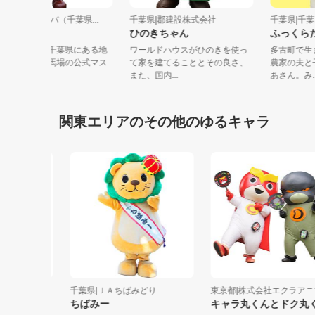
千葉県|船橋ケイバ（千葉県...
千葉県|郡建設株式会社
千葉県
キャロッタ
ひのきちゃん
ふっ
キャロッタは、千葉県にある地
ワールドハウスがひのきを使っ
多古町
方競馬の船橋競馬場の公式マス
て家を建てることとその良さ、
農家の
コットキャ...
また、国内...
あさん。
関東エリアのその他のゆるキャラ
クリーン
千葉県|ＪＡちばみどり
東京都|株式会社エクラアニマル
ちばみー
キャラ丸くんとドク丸くん