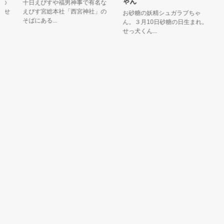
ゃん
の
十日えびすや福男神事で有名な
こ
せ
えびす宮総本社「西宮神社」の
太
お砂糖の妖精シュガラブちゃ
そばにある...
で
ん。３月10日砂糖の日生まれ。
せっ犬くん...