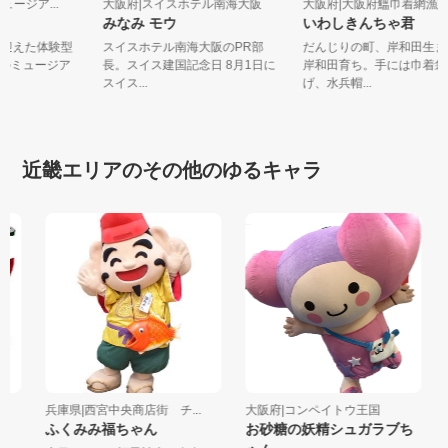
ミュージア...
大阪府|スイスホテル南海大阪
大阪府|大阪府鰮巾着網漁業
みなみ モウ
いわしきんちゃ君
年を迎えた体験型
スイスホテル南海大阪のPR部
だんじりの町、岸和田生
緑のミュージア
長。スイス建国記念日 8月1日に
岸和田育ち。手には巾着
スイス...
げ、水兵帽...
近畿エリアのその他のゆるキャラ
兵庫県|西宮中央商店街 チ...
大阪府|コンペイトウ王国
兵
ふくみみ福ちゃん
お砂糖の妖精シュガラブち