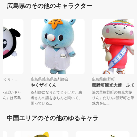
広島県のその他のキャラクター
づくり・...
広島県|広島県薬剤師会
広島県|熊野町
やくザイくん
熊野町観光大使 ふ
気いっぱいキャ
薬剤師になりたてじゃけど、患
筆の里熊野町の観光大使
ちゃん』は広島
者さんの話をきちんと聞いて、
りん」だりん♪熊野町と
困っている...
魅力を伝...
中国エリアのその他のゆるキャラ