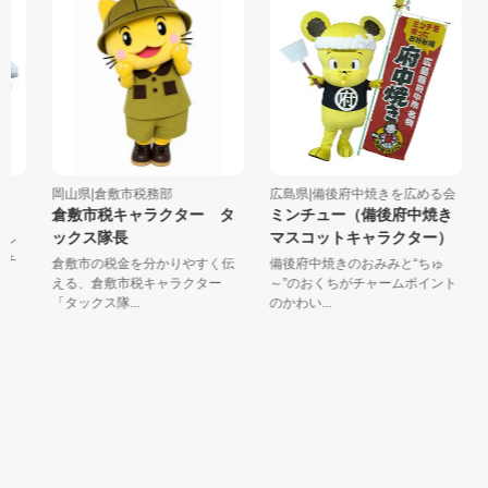
岡山県|倉敷市税務部
広島県|備後府中焼きを広める会
岡
倉敷市税キャラクター タ
ミンチュー（備後府中焼き
ックス隊長
マスコットキャラクター）
ン
チ
倉敷市の税金を分かりやすく伝
備後府中焼きのおみみと“ちゅ
「
える、倉敷市税キャラクター
～”のおくちがチャームポイント
「タックス隊...
のかわい...