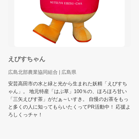
えびすちゃん
広島北部農業協同組合
| 広島県
安芸高田市の水と緑と光から生まれた妖精「えびすち
ゃん」。 地元特産「はぶ草」100％の、ほろほろ甘い
「三矢えびす茶」がだぁ～いすき。 自慢のお茶をもっ
と多くの人に知ってもらいたくってPR活動中！ 応援よ
ろしくっチャ！