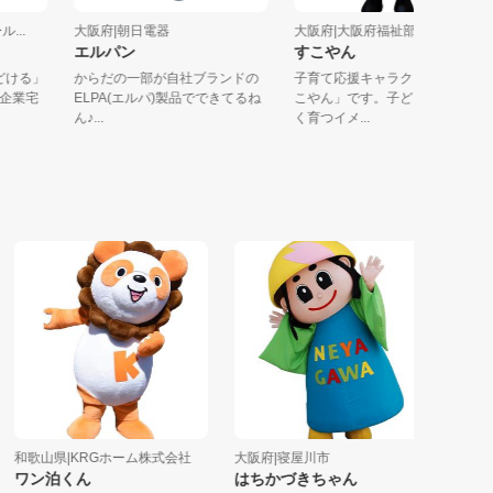
ール...
大阪府|朝日電器
大阪府|大阪府福祉部子ども...
エルパン
すこやん
 とどける」
からだの一部が自社ブランドの
子育て応援キャラクターの「
ング企業宅
ELPA(エルパ)製品でできてるね
こやん」です。子どもがすく
ん♪...
く育つイメ...
和歌山県|KRGホーム株式会社
大阪府|寝屋川市
京都府|久
ワン泊くん
はちかづきちゃん
ネギーマ