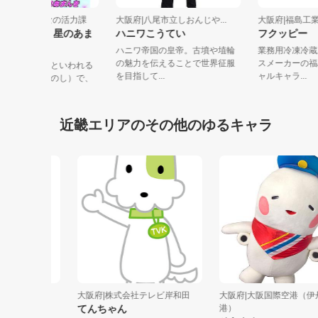
阪府|交野市みんなの活力課
大阪府|八尾市立しおんじや...
大阪府|福
りひめちゃん・星のあま
ハニワこうてい
フクッピ
ハニワ帝国の皇帝。古墳や埴輪
業務用冷凍
の魅力を伝えることで世界征服
スメーカー
夕伝説ゆかりの地といわれる
を目指して...
ャルキャラ..
阪府交野市（かたのし）で、
域が盛り...
近畿エリアのその他のゆるキャラ
大阪府|株式会社テレビ岸和田
大阪府|大阪国際空港（伊丹空
てんちゃん
港）