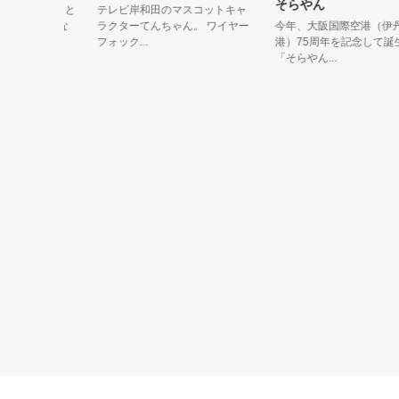
そらやん
ラッキー」と
テレビ岸和田のマスコットキャ
ている「な
ラクターてんちゃん。 ワイヤー
今年、大阪国際空港（伊丹空
フォック...
港）75周年を記念して誕生し
「そらやん...