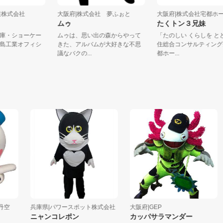
島工業株式会社
大阪府|株式会社 夢ふぉと
大阪府|株式会社宅都ホ
ー
ムゥ
たくトン３兄妹
冷蔵庫・ショーケー
ムゥは、思い出の森からやって
「たのしい くらしを
の福島工業オフィシ
きた、アルバムが大好きな不思
住総合コンサルティ
.
議なバクの...
都ホー...
兵庫県|パワースポット株式会社
大阪府|GEP
ニャンコレポン
カッパサラマンダー