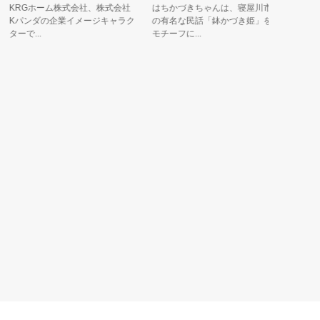
KRGホーム株式会社、株式会社
はちかづきちゃんは、寝屋川市
京都の南
Kパンダの企業イメージキャラク
の有名な民話「鉢かづき姫」を
いる九条
ーで...
モチーフに...
た、キャラク