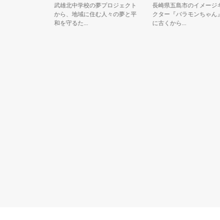
武雄北中学校の夢プロジェクト
長崎県五島市のイメージキャ
から、地域に住む人々の夢と平
クター『バラモンちゃん』五
和を守るた...
に古くから...