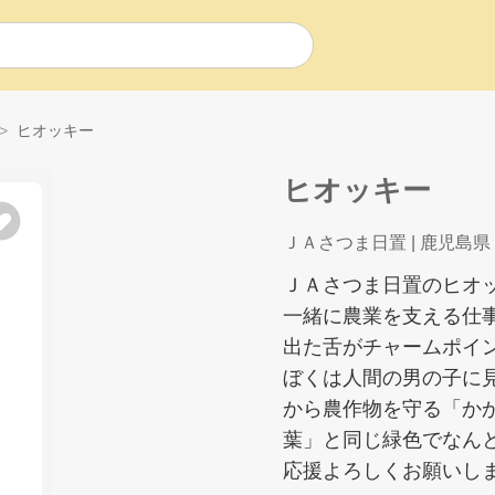
ヒオッキー
ヒオッキー
ＪＡさつま日置
| 鹿児島県
ＪＡさつま日置のヒオ
一緒に農業を支える仕
出た舌がチャームポイ
ぼくは人間の男の子に
から農作物を守る「か
葉」と同じ緑色でなん
応援よろしくお願いし