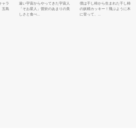
ラ
遠い宇宙からやってきた宇宙人
僕は干し柿から生まれた干し柿
島
「そお星人」曽於のあまりの美
の妖精カッキー！飛ぶように木
しさと食べ...
に登って、...
の