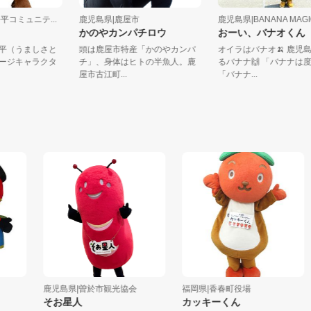
里吾平コミュニテ...
鹿児島県|鹿屋市
鹿児島県|BANANA M
ん
かのやカンパチロウ
おーい、バナオ
里吾平（うましさと
頭は鹿屋市特産「かのやカンパ
オイラはバナオ🍌 
イメージキャラクタ
チ」、身体はヒトの半魚人。鹿
るバナナ🙌 「バナ
.
屋市古江町...
「バナナ...
鹿児島県|曽於市観光協会
福岡県|香春町役場
そお星人
カッキーくん