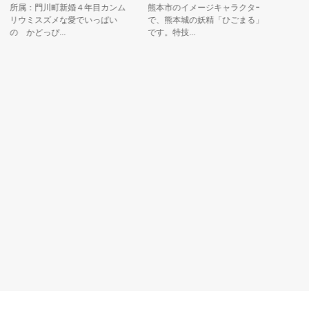
所属：門川町新婚４年目カンム
熊本市のイメージキャラクター
２０１９
リウミスズメな愛でいっぱい
で、熊本城の妖精「ひごまる」
ャラクタ
 かどっぴ...
です。特技...
前髪は佐賀.