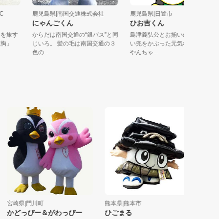
AGIC
鹿児島県|南国交通株式会社
鹿児島県|日置市
くん
にゃんごくん
ひお吉くん
鹿児島を旅す
からだは南国交通の“銀バス”と同
島津義弘公とお揃いのかっこ
ナは度胸」
じいろ。 髪の毛は南国交通の３
い兜をかぶった元気な男の子
色の...
やんちゃ...
宮崎県|門川町
熊本県|熊本市
佐賀県|第4
かどっぴー＆がわっぴー
ひごまる
あさぎち