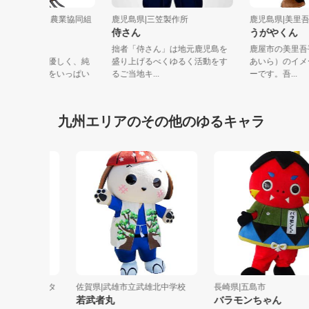
児島県|そお鹿児島農業協同組
鹿児島県|三笠製作所
鹿児島県|美
侍さん
うがやく
んぱくそお太
拙者「侍さん」は地元鹿児島を
鹿屋市の美
んぱくで気持ちが優しく、純
盛り上げるべくゆるく活動をす
あいら）の
な子供。太陽の光をいっぱい
るご当地キ...
ーです。吾..
びた野菜...
九州エリアのその他のゆるキャラ
物保護センタ
佐賀県|武雄市立武雄北中学校
長崎県|五島市
若武者丸
バラモンちゃん