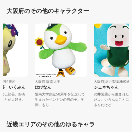
大阪府のその他のキャラクター
市生野区役所
大阪府|阪南大学
大阪府|沢井製薬株式
部長 いくみん
はぴなん
ジェネちゃん
区の宣伝部長。好奇
阪南大学創立50周年を記念して
沢井製薬から生まれ
しいことが大好き。
生まれたペンギンの男の子。学
だよ。いろんなこと
長にもら...
るんだけど...
近畿エリアのその他のゆるキャラ