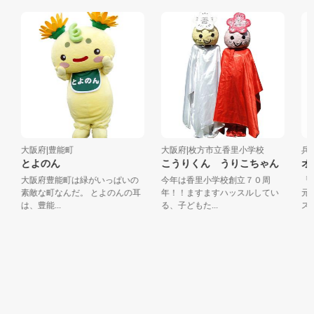
大阪府|豊能町
大阪府|枚方市立香里小学校
兵庫
とよのん
こうりくん うりこちゃん
オル
大阪府豊能町は緑がいっぱいの
今年は香里小学校創立７０周
「そ
素敵な町なんだ。 とよのんの耳
年！！ますますハッスルしてい
元気
は、豊能...
る、子どもた...
ス」く