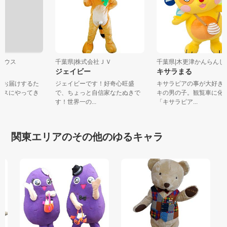
ドハウス
千葉県|株式会社ＪＶ
千葉県|木更津かんらんしゃ
ん
ジェイビー
キサラまる
ちをお届けするた
ジェイビーです！好奇心旺盛
キサラピアの事が大好
ハウスにやってき
で、ちょっと自信家なたぬきで
キの男の子。観覧車に
す！世界一の...
「キサラピア...
関東エリアのその他のゆるキャラ