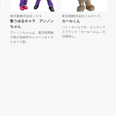
東京都|株式会社ＪＯＳ
東京都|株式会社メルローズ...
東
歌うゆるキャラ アンノン
カールくん
ー
着
ちゃん
ハイ！カールです。ピンクハウ
スブランド『カールヘルム』の
T
アンノンちゃんは、鹿児島県種
25周年に...
ら
子島の安納芋のイメージキャラ
た着
クターで歌...