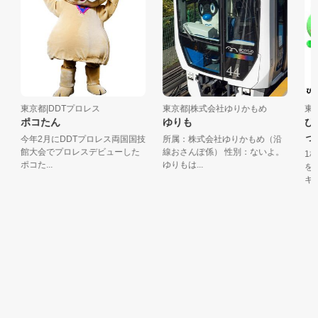
東京都|DDTプロレス
東京都|株式会社ゆりかもめ
東京
ポコたん
ゆりも
ぴあ
っぴ
今年2月にDDTプロレス両国国技
所属：株式会社ゆりかもめ（沿
館大会でプロレスデビューした
線おさんぽ係） 性別：ないよ。
1枚
ポコた...
ゆりもは...
を込
キャラ