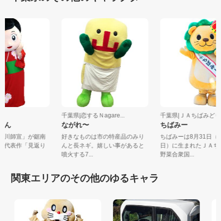
南町
千葉県|恋するＮagare...
千葉県|ＪＡちばみ
ちゃん
ながれ〜
ちばみー
「菱川師宣」が鋸南
好きなものは市の特産品のみり
ちばみーは8月31日
で、代表作「見返り
んと長ネギ。嬉しい事があると
日）に生まれたＪＡ
.
噴火する7...
野菜合衆国...
関東エリアのその他のゆるキャラ