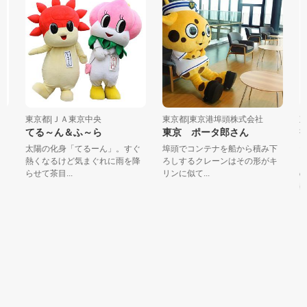
東京都|ＪＡ東京中央
東京都|東京港埠頭株式会社
東
てる～ん＆ふ～ら
東京 ポータ郎さん
社
メ
太陽の化身「てるーん」。すぐ
埠頭でコンテナを船から積み下
熱くなるけど気まぐれに雨を降
ろしするクレーンはその形がキ
「
らせて茶目...
リンに似て...
の
ばり