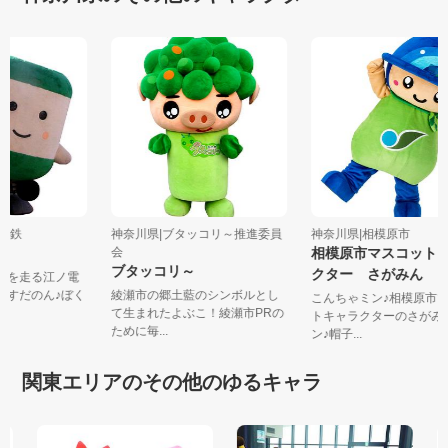
島電鉄
神奈川県|ブタッコリ～推進委員
神奈川県|相模原市
会
相模原市マスコット
ブタッコリ～
クター さがみん
までを走る江ノ電
しますだのん♪ぼく
綾瀬市の郷土藍のシンボルとし
こんちゃミン♪相模原市
て生まれたよぶこ！綾瀬市PRの
トキャラクターのさが
ために毎...
ン♪帽子...
関東エリアのその他のゆるキャラ