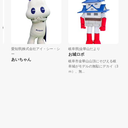
愛知県|株式会社アイ・シー・シ
岐阜県|金華山だより
愛
ー
お城ロボ
ジ
あいちゃん
岐阜市金華山山頂にそびえる岐
ジ
阜城がモデルの無駄にデカイ（3
い
ｍ）、無...
大き