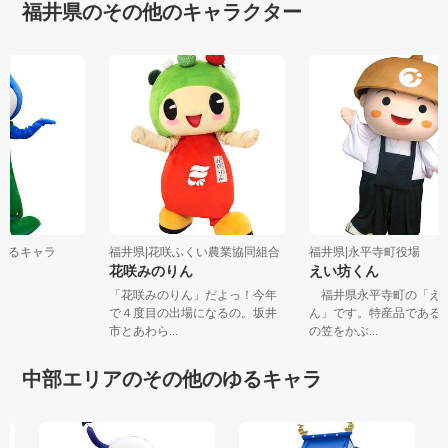
福井県のその他のキャラクター
のゆるキャラ
福井県|花咲ふくい農業協同組合
福井県|永平寺町役場
花咲みのりん
えい坊くん
「花咲みのりん」だよっ！今年
福井県永平寺町の「
で４度目の出場になるの。坂井
ん」です。特産品であ
市とあわら...
の笠をかぶ...
中部エリアのその他のゆるキャラ