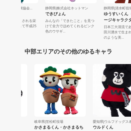
県|島田市茶業振興協会...
静岡県|株式会社ネットマン
静岡県|清水
い茶いくん
できぴょん
ゆうすいく
ージキャラ
本にお茶を広めたとされる栄
みんなの「できたこと」を見つ
禅師をモチーフとして平成25
けて全力でほめてくれるピンク
日本三大清
月に...
色のウサギ...
田川湧水で
のような美...
中部エリアのその他のゆるキャラ
水族館
岐阜県|笠松町役場
愛知県|ウルフドッグス名古
かさまるくん・かさまるち
ウルドくん