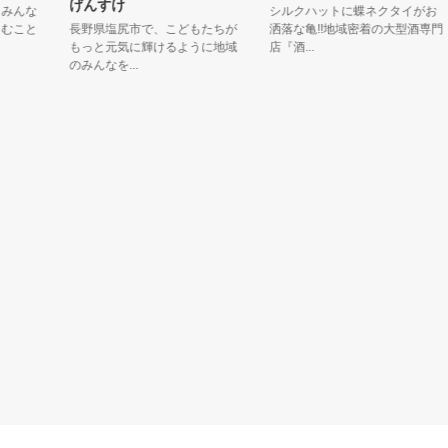
げんすけ
んな
シルクハットに蝶ネクタイがお
こと
長野県塩尻市で、こどもたちが
洒落な亀!!地域密着の大型酒専門
もっと元気に輝けるように地域
店『酒...
のみんなを...