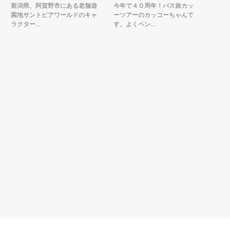
新潟県、阿賀野市にある老舗遊
今年で４０周年！バス旅カッコ
千種区民
園地サントピアワールドのキャ
ーツアーのカッコーちゃんで
前を募集
ラクター...
す。よくペン...
行事に遊び