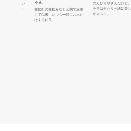
ゃん
部長をしてい
のんびりやさんだけど、み
館のアシカ」
を喜ばせたり一緒に楽しむ
笠松町の笠松みなと公園で誕生
が大スキ。...
して以来、いつも一緒にお出か
けする仲良...