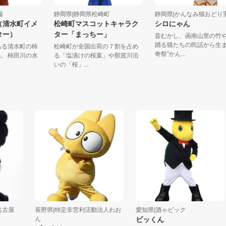
町役場
静岡県|静岡県松崎町
静岡県|かんなみ猫おどり
ん（清水町イメ
松崎町マスコットキャラク
シロにゃん
クター）
ター「まっちー」
昔むかし、函南山里
踊る猫たちの民話か
流である清水町の柿
松崎町が全国出荷の７割を占め
奇祭”かん...
生まれ、柿田川の水
る「塩漬けの桜葉」や那賀川沿
いの「桜」...
屋
長野県|特定非営利活動法人わお
愛知県|酒ゃビック
ん
ビッくん