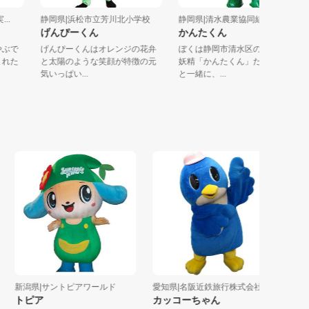
実...
静岡県|浜松市立芳川北小学校
静岡県|清水農業協同組合
げんぴーくん
かんたくん
の竹やぶで
げんぴーくんはオレンジの花弁
ぼくは静岡市清水区のミカン
ら生まれた
と太陽のような笑顔が特徴の元
妖精「かんたくん」だよ！家
気いっぱい...
と一緒に、...
新潟県|サントピアワールド
愛知県|名阪近鉄旅行株式会社
愛知県|
トピア
カッコーちゃん
こあら