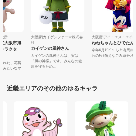
旭区役所
大阪府|カイゲンファーマ株式会
大阪府|アイ・エス・エイ株.
ん（大阪市旭
社
ねねちゃんとひでた
カイゲンの風神さん
キャラクタ
今年6月ﾃﾞﾋﾞｭｰした有馬
カイゲンの風神さんは、実は
わのﾁｮｲ萌えなごみ系ｷｬﾗ｢.
「風の神様」です。みんなの健
うまれた、花菖
康を守るため...
淀川みたいなマ
近畿エリアのその他のゆるキャラ