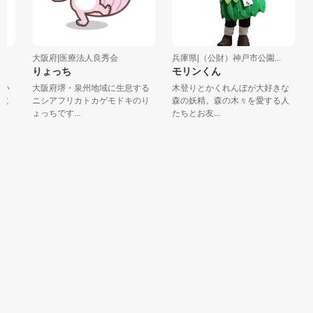
大阪府|医療法人良秀会
兵庫県|（公財）神戸市公園...
りょっち
モリンくん
い
大阪府堺・泉州地域に生息する
木登りとかくれんぼが大好きな
こ
ニシアフリカトカゲモドキのり
森の妖精。森の木々を愛する人
ょっちです...
たちとお友...
し