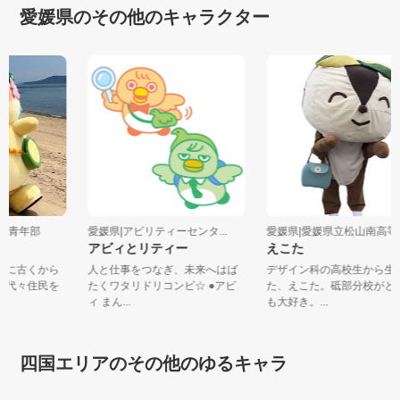
愛媛県のその他のキャラクター
工会青年部
愛媛県|アビリティーセンタ...
愛媛県|愛媛県立松山南高等.
アビィとリティー
えこた
町内に古くから
人と仕事をつなぎ、未来へはば
デザイン科の高校生から
で、代々住民を
たくワタリドリコンビ☆ ●アビ
た、えこた。砥部分校が
ィ まん...
も大好き。...
四国エリアのその他のゆるキャラ