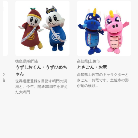
徳島県|鳴門市
高知県|土佐市
うずしおくん・うずひめち
とさごん・お竜
ゃん
ク
高知県土佐市のキャラクターと
名
さごん・お竜です。土佐市の形
世界遺産登録を目指す鳴門の渦
が竜の横顔...
潮と、今年、開通30周年を迎え
た大鳴門...