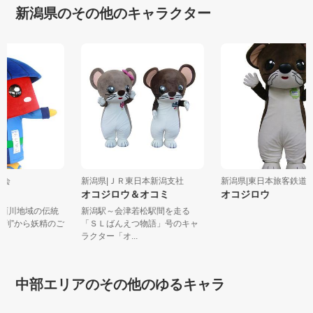
新潟県のその他のキャラクター
商工会
新潟県|ＪＲ東日本新潟支社
新潟県|東日本旅客鉄道株
オコジロウ＆オコミ
オコジロウ
 西川地域の伝統
新潟駅～会津若松駅間を走る
鉾行列”から妖精のご
「ＳＬばんえつ物語」号のキャ
ラクター「オ...
中部エリアのその他のゆるキャラ