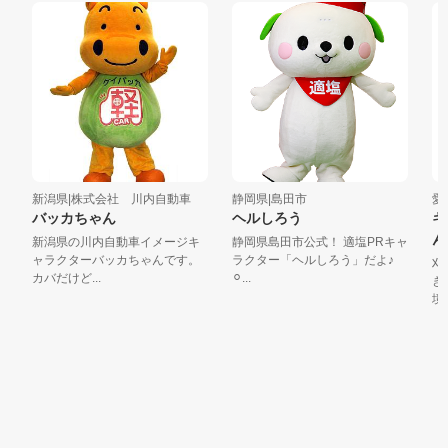
新潟県|株式会社 川内自動車
静岡県|島田市
愛知
バッカちゃん
ヘルしろう
キ
ん
新潟県の川内自動車イメージキ
静岡県島田市公式！ 適塩PRキャ
ャラクターバッカちゃんです。
ラクター「ヘルしろう」だよ♪
刈谷
カバだけど...
⚪︎...
きた
境問題