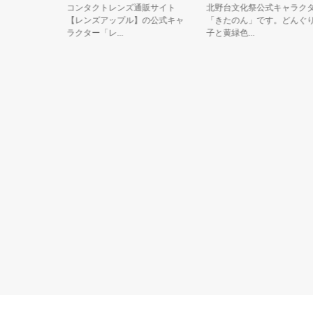
コンタクトレンズ通販サイト
北野台文化祭公式キャラクター
わ棒コ
【レンズアップル】の公式キャ
「きたのん」です。どんぐり帽
ク状のコ
ラクター「レ...
子と黄緑色...