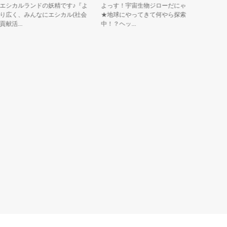
カルランドの妖精です♪『よ
よっす！宇宙生物ジローだにゃ
全国の書店
く、みんなにエシカル(社会
★地球にやってきて何やら探索
ます。 創業
...
中！？ヘッ...
ら誕生し...