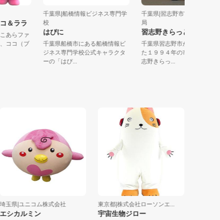
会社
千葉県|船橋情報ビジネス専門学
千葉県|習志野市市民まつ
のココ＆ララ
校
局
はぴに
習志野きらっと君
住む“こあらファ
ちゃん、ココ（ブ
千葉県船橋市にある船橋情報ビ
千葉県習志野市が４０年
ジネス専門学校公式キャラクタ
た１９９４年の市民まつ
ーの「はぴ...
志野きらっ...
県|ユニコム株式会社
東京都|株式会社ローソンエ...
東京都|株式
シカルミン
宇宙生物ジロー
オームのお