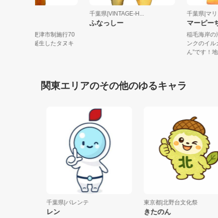
千葉県|木更津市
千葉県|VINTAGE-H...
千葉県
きさポン
ふなっしー
マー
きさポンは木更津市制施行70
稲毛海
周年を記念して誕生したタヌキ
ンクの
のキャラ...
ん”です！
関東エリアのその他のゆるキャラ
ロ喰わせ
千葉県|パレンテ
東京都|北野台文化祭
レン
きたのん