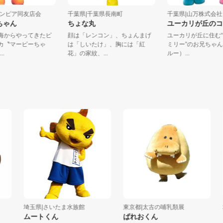
|マリンピア同友店会
千葉県|千葉県長南町
千葉県|山万株式
ピーちゃん
ちょな丸
ユーカリが丘
岸の海からやってきたピ
顔は「レンコン」、ちょんまげ
ユーカリが丘に
イルカ〝マーピーちゃ
は「しいたけ」、胸には「紅
ミリー”のお兄
地...
花」の家紋、...
ルー）...
埼玉県|さいたま水族館
東京都|太古の哺乳類展
埼玉
ムートくん
ぱれおくん
エ