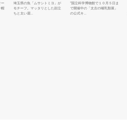
埼玉県の魚「ムサシトミヨ」が
"国立科学博物館で１０月５日ま
エシ
モチーフ。マッタリとした顔立
で開催中の「太古の哺乳類展」
り広
ちと太い眉...
の公式キ...
貢献活