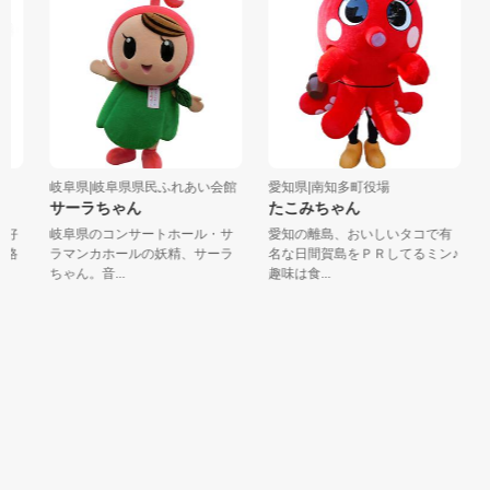
岐阜県|岐阜県県民ふれあい会館
愛知県|南知多町役場
山
サーラちゃん
たこみちゃん
好
岐阜県のコンサートホール・サ
愛知の離島、おいしいタコで有
格
ラマンカホールの妖精、サーラ
名な日間賀島をＰＲしてるミン♪
ちゃん。音...
趣味は食...
て