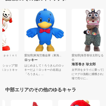
社Ｓ－ｐｏｉｎｔ
愛知県|東海労働金庫（東海...
愛知県|海苔巻珍太郎な
ロッキー
会
海苔巻き 珍太郎
賃貸ショップ”部
はじめまして！ろうきんのロッ
式マスコットキャ
キーだよ！ロッキーの名前は
太平洋をタライに乗って
「ろうきん」...
にマグロ漁船に捕獲され
場で売りに...
中部エリアのその他のゆるキャラ