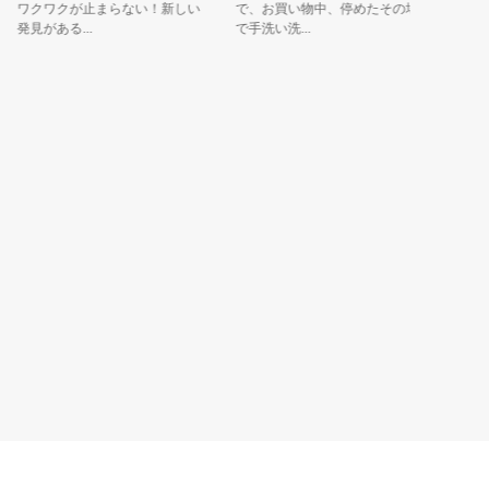
ワクワクが止まらない！新しい
で、お買い物中、停めたその場
崎バイオ
発見がある...
で手洗い洗...
「カピタン.