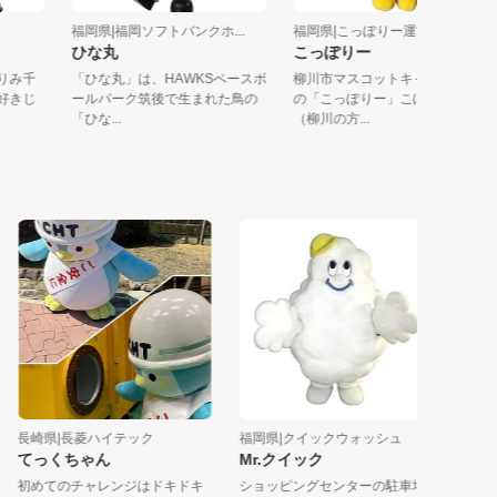
福岡県|福岡ソフトバンクホ...
福岡県|こっぽりー運営委員会
ひな丸
こっぽりー
かわりみ千
「ひな丸」は、HAWKSベースボ
柳川市マスコットキャラクタ
も大好きじ
ールパーク筑後で生まれた鳥の
の「こっぽりー」こぽらーっ
「ひな...
（柳川の方...
長崎県|長菱ハイテック
福岡県|クイックウォッシュ
長崎県|
てっくちゃん
Mr.クイック
カピタ
初めてのチャレンジはドキドキ
ショッピングセンターの駐車場
とっても