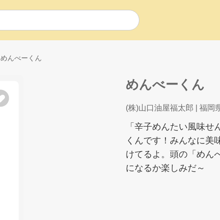
めんべーくん
めんべーくん
(株)山口油屋福太郎
| 福岡
「辛子めんたい風味せ
くんです！みんなに美
けてるよ。頭の「めん
になるか楽しみだ～