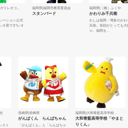
会社ガリレオコ...
福岡県|福岡市教育委員会
福岡県|（株）ふくや
スタンバード
かわりみ千兵衛
ーポレーション公式
わしは福岡・博多の
―のレオ君です!レオ
兵衛。笑顔がとって
ゃ。福岡を...
長崎県|長崎県
福岡県|大和青藍高等学校
がんばくん らんばちゃん
大和青藍高等学校「やまと
りくん」
ト
「がんばくん」と「らんばちゃ