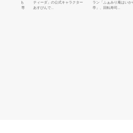
の天神にあ
ティーダ」の公式キャラクター
ラン「ふぁみり庵はいから
アステージ専
あすぴんで...
亭」、回転寿司...