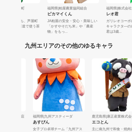
岡県|福岡県 芦屋町
福岡県|粕屋農業協同組合
福岡県|株式
ッシー
ピカマイくん
レオ君
岡県にある海のまち、芦屋町
JA粕屋の安全・安心・美味しい
ガリレオコ
アッシーっちゃ♪茶道で使う茶
「かすやそだち米」や「農産
キャラクタ
釜、...
物」をもっ...
君は3歳...
九州エリアのその他のゆるキャラ
テージ専門店
福岡県|九州アスティーダ
鹿児島県|康正産業株式会社
あすぴん
エコとん
女子プロ卓球チーム「九州アス
主に南九州で和食・焼肉レス