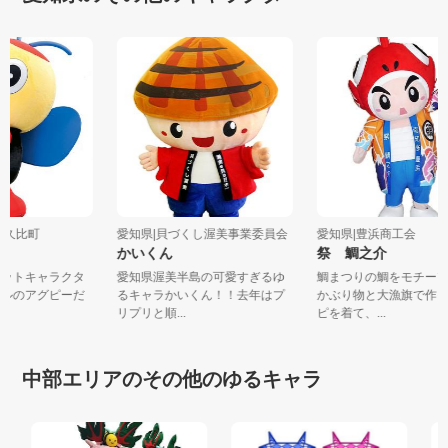
県阿久比町
愛知県|貝づくし渥美事業委員会
愛知県|豊浜商工会
かいくん
祭 鯛之介
コットキャラクタ
愛知県渥美半島の可愛すぎるゆ
鯛まつりの鯛をモチー
タルのアグピーだ
るキャラかいくん！！去年はプ
かぶり物と大漁旗で作
リプリと順...
ピを着て、...
中部エリアのその他のゆるキャラ