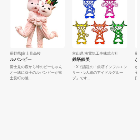
長野県|富士見高校
富山県|南電気工事株式会社
長野
ルバンビー
鉄塔鉄美
か
富士見の森から蜂のビーちゃん
・Xで話題の「鉄塔インフルエン
か
と一緒に双子のルバンビーが富
サー・5人組のアイドルグルー
子
士見町の魅...
プ」です...
日本