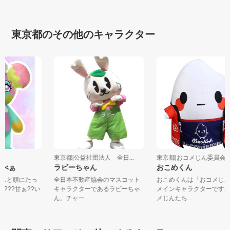
東京都のその他のキャラクター
nc.
東京都|公益社団法人 全日...
東京都|おコメじん委員
ぁべぁ
ラビーちゃん
おこめくん
イスと頭にたっ
全日本不動産協会のマスコット
おこめくんは「おコメじ
????甘ぁ??い
キャラクターであるラビーちゃ
メインキャラクターです
ん。チャー...
メじんたち...