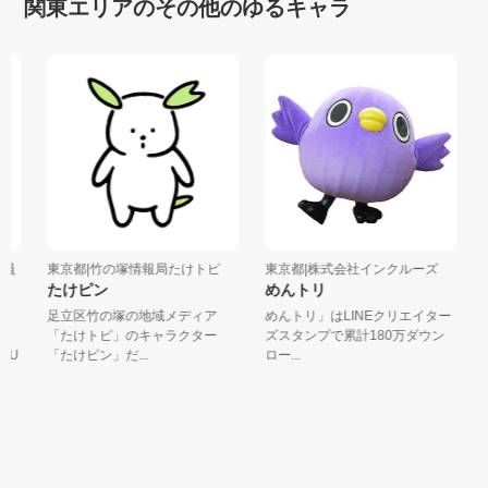
関東エリアのその他のゆるキャラ
員
東京都|竹の塚情報局たけトピ
東京都|株式会社インクルーズ
東
たけピン
めんトリ
ピ
足立区竹の塚の地域メディア
めんトリ」はLINEクリエイター
こ
「たけトピ」のキャラクター
ズスタンプで累計180万ダウン
思
U
「たけピン」だ...
ロー...
ン