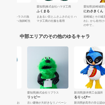
知県|南知多町役場
愛知県|株式会社ハマダ工商
愛知県|岩崎
らっぴーな
ふくまる
にわさき
知の離島、篠島はシラスの漁
まあるい目とふさふさのえり ハ
岩崎城とその
量日本一なんだーナ♪漁師町生
マダ工商の社服を着用
わ)」から名
だか...
の中で...
中部エリアのその他のゆるキャラ
市
愛知県|株式会社リプラス
新潟県|新井商工会議所 青
リッピー
るりっぴー
ってきたおお
古い建物が大好きなリノベーシ
新潟県妙高市の非公認ゆる