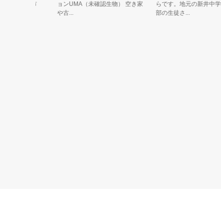
の動物（市
ョンUMA（未確認生物） 空き家
らです。地元の新井中学校
や古...
部の生徒さ...