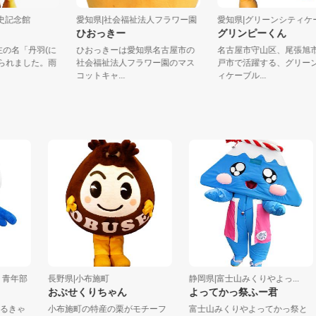
城歴史記念館
愛知県|社会福祉法人フラワー園
愛知県|グリーンシティケ
くん
ひおっきー
グリンピーくん
城主の名「丹羽(に
ひおっきーは愛知県名古屋市の
名古屋市守山区、尾
付けられました。雨
社会福祉法人フラワー園のマス
戸市で活躍する、グ
コットキャ...
ィケーブル...
年部
長野県|小布施町
静岡県|富士山みくりやよっ...
おぶせくりちゃん
よってかっ祭ふー君
きゃ
小布施町の特産の栗がモチーフ
富士山みくりやよってかっ祭と