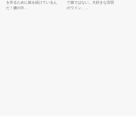
を作るために旅を続けているん
て猫ではない。大好きな宮田村
たずら好
だ！腰の巾...
のワイン、...
たので村..