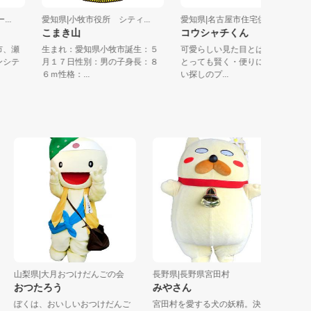
ー...
愛知県|小牧市役所 シティ...
愛知県|名古屋市住宅供給公社
こまき山
コウシャチくん
張旭市、瀬
生まれ：愛知県小牧市誕生：５
可愛らしい見た目とは裏腹に
リーンシテ
月１７日性別：男の子身長：８
とっても賢く・便りになる住
６ｍ性格：...
い探しのプ...
山梨県|大月おつけだんごの会
長野県|長野県宮田村
長野県|
おつたろう
みやさん
さんぞ
ぼくは、おいしいおつけだんご
宮田村を愛する犬の妖精。決し
家は乗鞍