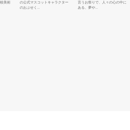
美術
の公式マスコットキャラクター
言うお祭りで、人々の心の中に
のおぶせく...
ある、夢や...