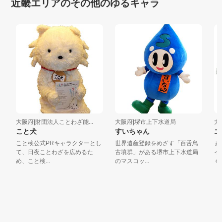
近畿エリアのその他のゆるキャラ
大阪府|財団法人ことわざ能...
大阪府|堺市上下水道局
大阪
こと犬
すいちゃん
エ
こと検公式PRキャラクターとし
世界遺産登録をめざす「百舌鳥
まん
て、日夜ことわざを広めるた
古墳群」がある堺市上下水道局
イン
め、こと検...
のマスコッ...
くん＆