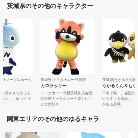
茨城県のその他のキャラクター
式会社ノーブルホーム
茨城県|トヨタカローラ新茨...
茨城県|うかる文化
カロラッキー
うかるくん＆も
来にも行き来できる未
トヨタカローラ新茨城株式会社
日本で唯一、全国
ノブルン」。家づくり
の公式キャラクター！楽しいこ
にウミウを供給し
..
とが大好き...
がある茨城...
関東エリアのその他のゆるキャラ