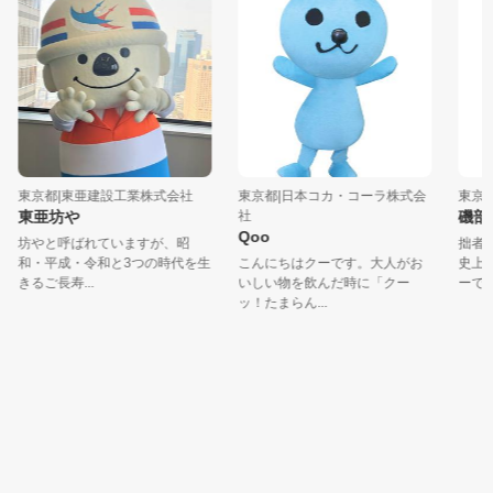
東京都|東亜建設工業株式会社
東京都|日本コカ・コーラ株式会
東京都|
東亜坊や
社
磯部磯
Qoo
坊やと呼ばれていますが、昭
拙者、
和・平成・令和と3つの時代を生
こんにちはクーです。大人がお
史上、
きるご長寿...
いしい物を飲んだ時に「クー
ーで候！
ッ！たまらん...