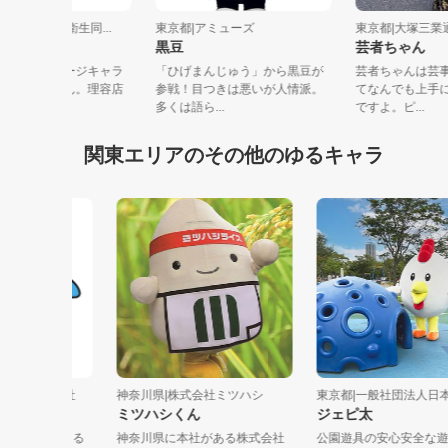
京都|全国理容生活衛生同...
東京都|アミューズ
東京都|大
ーバーくん
黒豆
芸者ちゃ
くは理容店のイメージキャラ
「ひげまんじゅう」から黒豆が
芸者ちゃん
ター、バーバーくん。理容店
参戦！目つきは悪いが人情派。
てなんでも
、どん...
多くは語ら...
ですよ。ピ..
関東エリアのその他のゆるキャラ
ム株式会社
神奈川県|株式会社ミツハシ
東京都|一般社団法人日本公...
ミツハシくん
ジェピ太
のためある
神奈川県に本社がある株式会社
公園遊具の安心安全な遊び方