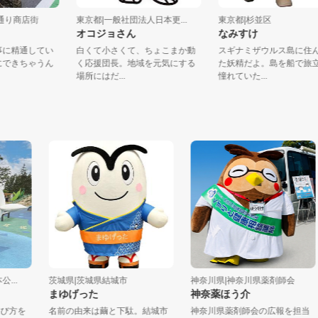
塚三業通り商店街
東京都|一般社団法人日本更...
東京都|杉並区
ん
オコジョさん
なみすけ
は芸事に精通してい
白くて小さくて、ちょこまか動
スギナミザウルス島
上手にできちゃうん
く応援団長。地域を元気にする
た妖精だよ。島を船
.
場所にはだ...
憧れていた...
茨城県|茨城県結城市
神奈川県|神奈川県薬剤師会
まゆげった
神奈薬ほう介
を
名前の由来は繭と下駄。結城市
神奈川県薬剤師会の広報を担当