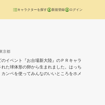
キャラクターを探す
新規登録
ログイン
 東京都
ビのイベント『お台場新大陸』のＰＲキャラ
された球体形の卵から生まれました。はっち
。カンペを使ってみんなのいいところをホメ