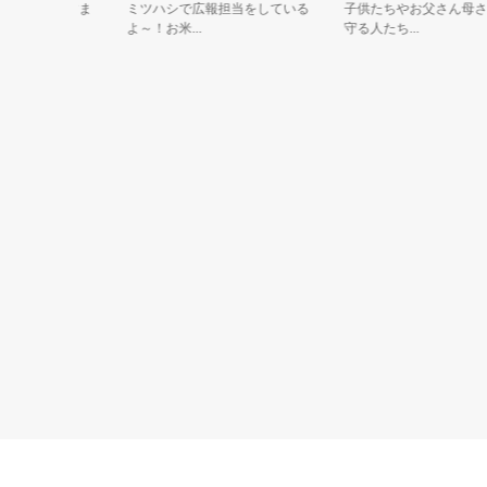
きた「すま
ミツハシで広報担当をしている
子供たちやお父さん母さん（
よ～！お米...
守る人たち...