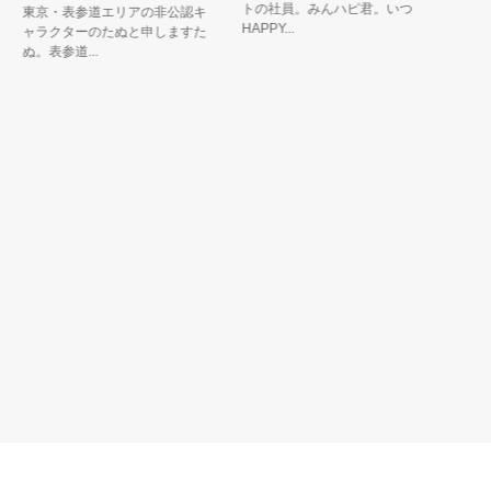
トの社員。みんハピ君。いつも
徊する龍
東京・表参道エリアの非公認キ
HAPPY...
している ..
ャラクターのたぬと申しますた
ぬ。表参道...