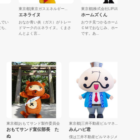
東京都|東京ガスエネルギー...
東京都|株式会社LIFULL
エネライヌ
ホームズくん
に住んでい
おなか青い炎（ガス）がトレー
おウチ見つかるホームズくん♪
で旅立ち、
ドマークのエネライヌ。くまさ
ＣＭでおなじみ、ホームズく
んとよく言...
です。あ...
東京都|おもてサンド製作委員会
東京都|三井不動産ビルマネ...
東京都|
おもてサンド宣伝部長 た
みんハピ君
あさく
ぬ
僕は三井不動産ビルマネジメン
世界一長