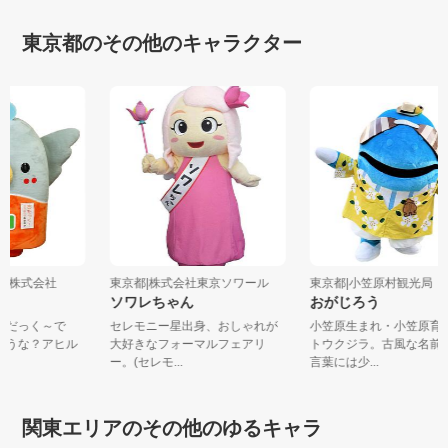
東京都のその他のキャラクター
交通株式会社
東京都|株式会社東京ソワール
東京都|小笠原村観光局
ソワレちゃん
おがじろう
！おだっく～で
セレモニー星出身、おしゃれが
小笠原生まれ・小笠原
のような？アヒル
大好きなフォーマルフェアリ
トウクジラ。古風な名
ー。(セレモ...
言葉には少...
関東エリアのその他のゆるキャラ