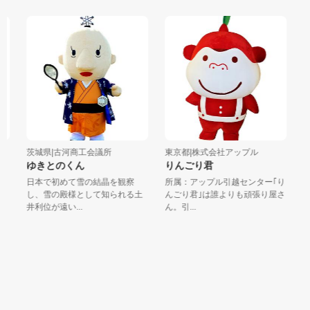
茨城県|古河商工会議所
東京都|株式会社アップル
東京
ゆきとのくん
りんごり君
シ
日本で初めて雪の結晶を観察
所属：アップル引越センター｢り
シ
し、雪の殿様として知られる土
んごり君｣は誰よりも頑張り屋さ
門
井利位が遠い...
ん。引...
集長