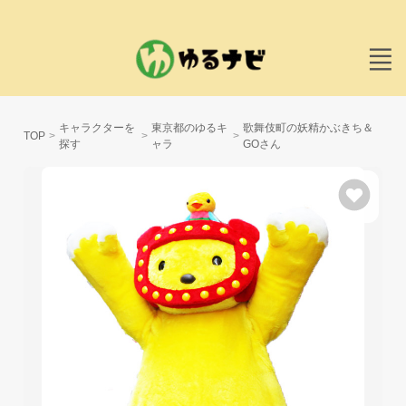
キャラクターを
東京都のゆるキ
歌舞伎町の妖精かぶきち＆
TOP
探す
ャラ
GOさん