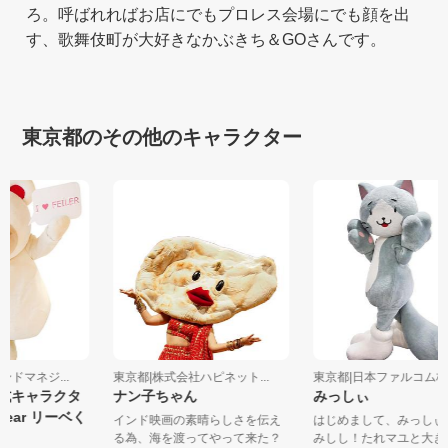
ろ。呼ばれればお店にでもプロレス会場にでも顔を出
す、歌舞伎町が大好きなかぶきち＆GOさんです。
東京都のその他のキャラクター
ランドマネジ...
東京都|株式会社ハピネット...
東京都|日本ファルコ
公式キャラクタ
ナン子ちゃん
みっしぃ
R Bear リーベく
インド映画の素晴らしさを伝え
はじめまして、みっし
る為、海を渡ってやって来た？
みしし！たれマユと大