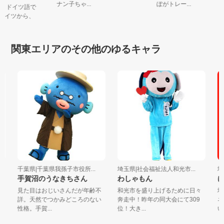
ナン子ちゃ...
ぽがトレー...
ベ)は、ドイツ語で
のドイツから、
関東エリアのその他のゆるキャラ
千葉県|千葉県我孫子市役所...
埼玉県|社会福祉法人和光市...
埼玉県
手賀沼のうなきちさん
わしゃもん
に
見た目はおじいさんだが年齢不
和光市を盛り上げるために日々
埼
詳。天然でつかみどころのない
奔走中！昨年の同大会にて309
ネ
性格。手賀...
位！大き...
い謎