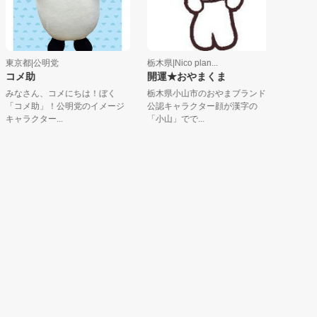
京都|公明党
栃木県|Nico plan...
神奈川県|医
メ助
開運★おやまくま
ホッシー
なさん、コメにちは！ぼく
栃木県小山市のおやまブランド
流れるよう
コメ助」！公明党のイメージ
公認キャラクター顔が漢字の
をテーマにし
ャラクター...
「小山」でで...
るしい...