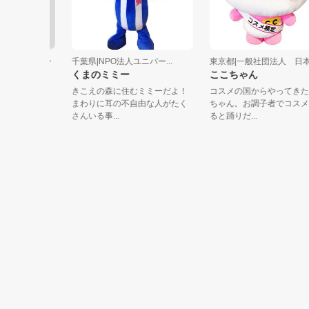
ウォーカー
千葉県|NPO法人ユニバー...
東京都|一般社団法人 日本...
くまのミミー
ここちゃん
ラヴミ
きこえの森に住むミミーだよ！
コスメの国からやってきたここ
から騒
まわりに耳の不自由な人がたく
ちゃん。お調子者でコスメを見
さんいる事...
ると踊りだ...