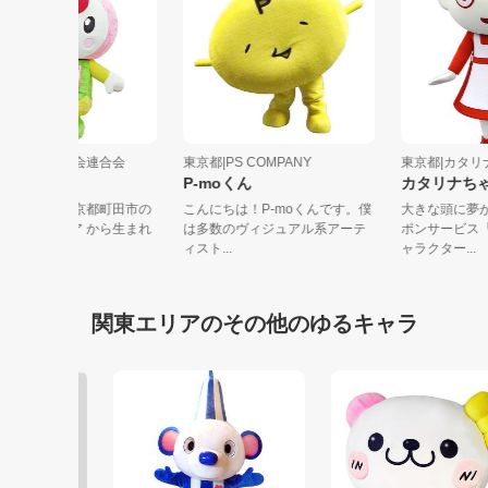
東京都|町田市商店会連合会
東京都|PS COMPANY
東京都|カ
サルビアン
P-moくん
カタリ
はじめまして！ 東京都町田市の
こんにちは！P-moくんです。僕
大きな頭
「市の花」サルビア から生まれ
は多数のヴィジュアル系アーテ
ポンサー
た、町...
ィスト...
ャラクター.
関東エリアのその他のゆるキャラ