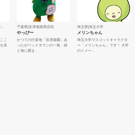
千葉県|谷津遊路商店街
埼玉県|埼玉大学
東
やっぴー
メリンちゃん
コ
かつての行楽地「谷津遊園」あ
埼玉大学マスコットキャラクタ
み
ったがベッドタウンの一角、緑
ー「メリンちゃん」です！ 大学
「
と海に囲ま...
のイメー...
キ