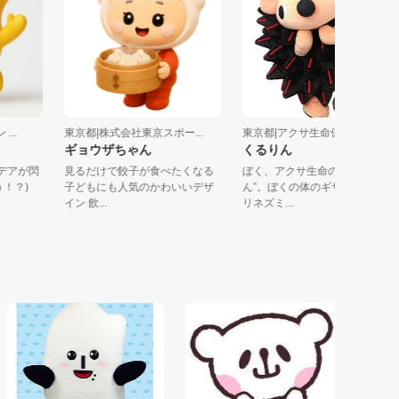
ン ...
東京都|株式会社東京スポー...
東京都|アクサ生命保険株式
ギョウザちゃん
くるりん
いアイデアが閃
見るだけで餃子が食べたくなる
ぼく、アクサ生命の “くる
まう！？)
子どもにも人気のかわいいデザ
ん”。ぼくの体のギザギザは
イン 飲...
リネズミ...