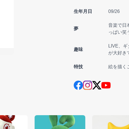
生年月日
09/26
音楽で日
夢
っぱい笑
LIVE
趣味
が大好き
特技
絵を描く