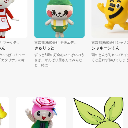
タリナ マーケテ...
東京都|株式会社 学研エデ...
東京都|株式会社シャノ
ナちゃん
きゅりっと
シャキーンくん
に夢がいっぱい！クー
ずっと6歳の好奇心いっぱいのう
頭のとんがり(い
ビス「カタリナ」のキ
さぎ。がんばり屋さんでみんな
くと思わず伸びてし
..
と一緒に...