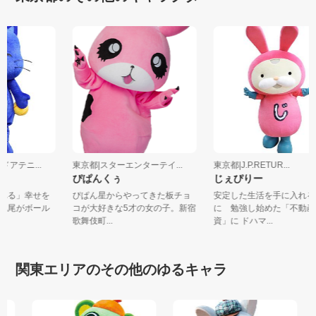
ンドアテニ...
東京都|スターエンターテイ...
東京都|J.P.RETUR...
ぴぱんくぅ
じぇぴりー
訪れる」幸せを
ぴぱん星からやってきた板チョ
安定した生活を手に入れ
。尻尾がボール
コが大好きな5才の女の子。新宿
に 勉強し始めた「不動
歌舞伎町...
資」に ドハマ...
関東エリアのその他のゆるキャラ