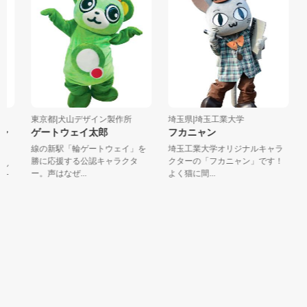
東京都|犬山デザイン製作所
埼玉県|埼玉工業大学
東
ャ
ゲートウェイ太郎
フカニャン
線の新駅「輪ゲートウェイ」を
埼玉工業大学オリジナルキャラ
勝に応援する公認キャラクタ
クターの「フカニャン」です！
ん
ー。声はなぜ...
よく猫に間...
ナ
世
た
と