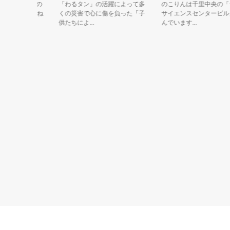
ブランドの
「わるタン」の活躍によって多
のこりんは千里中央の「ライ
品でできてるね
くの災害で心に傷を負った「子
サイエンスセンタービル」に
供たちによ...
んでいます...