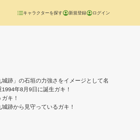
キャラクターを探す
新規登録
ログイン
丸城跡」の石垣の力強さをイメージとして名
1994年8月9日に誕生ガキ！
うガキ！
丸城跡から見守っているガキ！