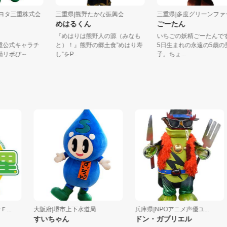
ッツトヨタ三重株式会
三重県|熊野たかな振興会
三重県|多度グリーン
めはるくん
ごーたん
『めはりは熊野人の源（みなも
いちごの妖精ごーた
タ三重公式キャラチ
と）！』熊野の郷土食”めはり寿
5日生まれの永遠の5
の妖精リボぴ～
し”をP...
子。ちょ...
大阪府|堺市上下水道局
兵庫県|NPOアニメ声優ユ...
すいちゃん
ドン・ガブリエル