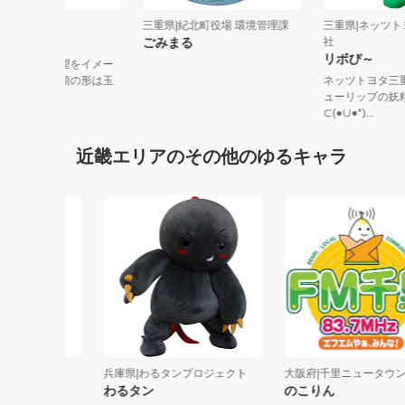
重県|玉城町
三重県|紀北町役場 環境管理課
三重県|ネ
夢
ごみまる
社
リボぴ～
城の夢・未来・希望をイメー
して名付けられ、頭の形は玉
ネッツトヨ
花「桜...
ューリップ
⊂(●∪●*)...
近畿エリアのその他のゆるキャラ
兵庫県|わるタンプロジェクト
大阪府|千里ニュータウンＦ...
わるタン
のこりん