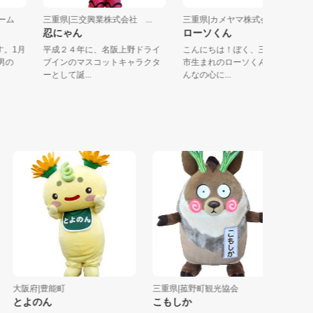
ファーム
三重県|三交興業株式会社 ...
三重県|カメヤマ株式会社
忍にゃん
ローソくん
んです。1月
平成２４年に、名阪上野ドライ
こんにちは！ぼく、三重県亀
歳の男の
ブインのマスコットキャラクタ
市生まれのローソくんです。
ーとして誕...
んなの心に...
大阪府|豊能町
三重県|菰野町観光協会
三重県|
とよのん
こもしか
トーバ