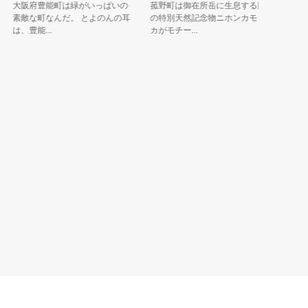
大阪府豊能町は緑がいっぱいの
菰野町は御在所岳に生息する国
鳥羽市の
素敵な町なんだ。 とよのんの耳
の特別天然記念物ニホンカモシ
ーがー」
は、豊能...
カがモチー...
ーガーとジ.