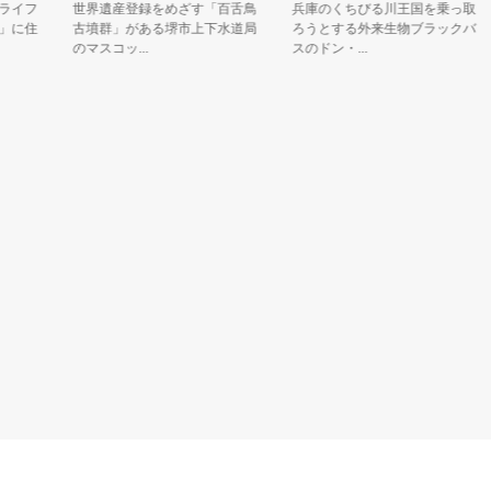
フ
世界遺産登録をめざす「百舌鳥
兵庫のくちびる川王国を乗っ取
住
古墳群」がある堺市上下水道局
ろうとする外来生物ブラックバ
のマスコッ...
スのドン・...