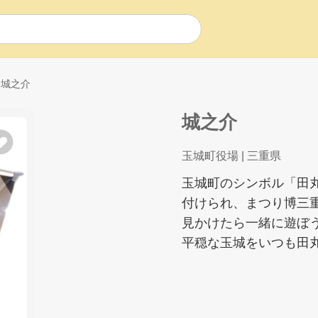
城之介
城之介
玉城町役場
| 三重県
玉城町のシンボル「田
付けられ、まつり博三重
見かけたら一緒に遊ぼ
平穏な玉城をいつも田